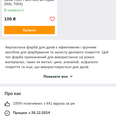
(RAL 7004)
В наявності
106
₴
Купити
Аерозольна фарба для дахів є ефективним і зручним
засобом для фарбування та захисту дахового покриття. Цей
тип фарби призначений для використання на різних
матеріалах, таких як метал, цинк, алюміній, асфальтні
покриття та інші, що використовуються для дахів.
Основні переваги аерозольної фарби для дахів включають:
Показати все
Зручність в застосуванні:
Аерозольний
розпилювач робить процес фарбування простим і
зручним. Ви можете легко контролювати напрямок і
Про нас
інтенсивність розпилення, що полегшує роботу на
висоті.
100% позитивних з 441 відгука за рік
Стійкість до погодних умов:
Фарба для дахів
зазвичай має високу стійкість до впливу сонячних
Працює з 26.12.2014