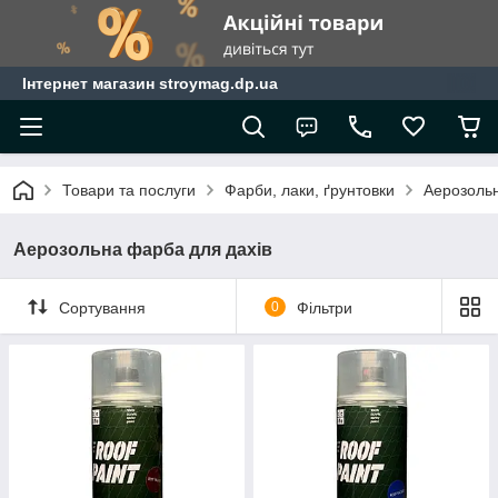
Інтернет магазин stroymag.dp.ua
Товари та послуги
Фарби, лаки, ґрунтовки
Аерозоль
Аерозольна фарба для дахів
Сортування
0
Фільтри