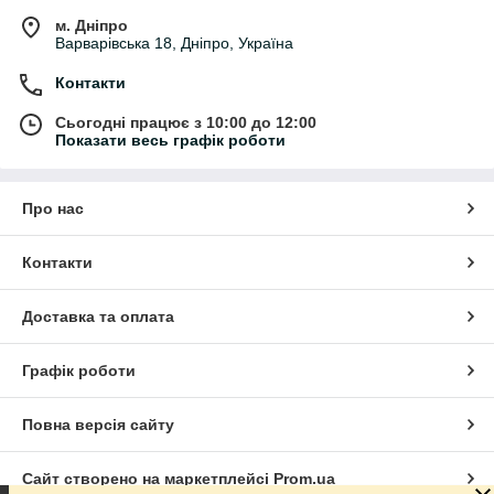
променів, вологи, атмосферних опадів та інших
м. Дніпро
погодних умов.
Варварівська 18, Дніпро, Україна
Захист від корозії:
Деякі аерозольні фарби для
дахів мають в складі антикорозійні компоненти, які
Контакти
захищають металеві поверхні від корозії.
Сьогодні працює з 10:00 до 12:00
Широкий вибір кольорів:
Ви можете вибрати
Показати весь графік роботи
фарбу, яка відповідає вашим дизайнерським
уподобанням або доповнює стиль будинку.
Перед використанням будь-якої фарби завжди
Про нас
рекомендується ознайомитися з інструкціями виробника та
виконати необхідні заходи безпеки.
Контакти
Доставка та оплата
Графік роботи
Повна версія сайту
Сайт створено на маркетплейсі
Prom.ua