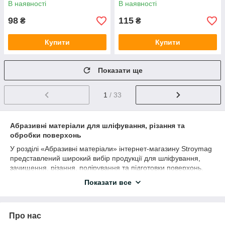
В наявності
В наявності
98
115
₴
₴
Купити
Купити
Показати ще
1
/ 33
Абразивні матеріали для шліфування, різання та
обробки поверхонь
У розділі «Абразивні матеріали» інтернет-магазину Stroymag
представлений широкий вибір продукції для шліфування,
зачищення, різання, полірування та підготовки поверхонь.
Абразиви широко використовуються у будівництві, ремонті,
Показати все
металообробці, деревообробці, автомайстернях та
виробництві.
Абразивні матеріали дозволяють ефективно обробляти
Про нас
метал, дерево, бетон, пластик, скло, кераміку та інші