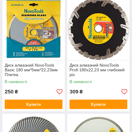
Диск алмазний NovoTools
Диск алмазний NovoTools
Basic 180 мм*5мм*22,23мм
Profi 180x22,23 мм глибокий
Плитка
різ
В наявності
В наявності
250
309
₴
₴
Купити
Купити