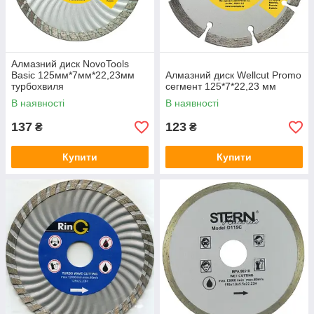
Алмазний диск NovoTools
Basic 125мм*7мм*22,23мм
Алмазний диск Wellcut Promo
турбохвиля
сегмент 125*7*22,23 мм
В наявності
В наявності
137
123
₴
₴
Купити
Купити