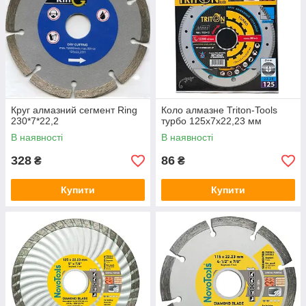
Круг алмазний сегмент Ring
Коло алмазне Triton-Tools
230*7*22,2
турбо 125х7х22,23 мм
В наявності
В наявності
328
86
₴
₴
Купити
Купити