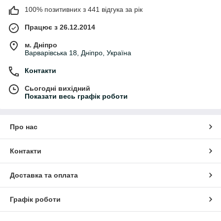
поверхні. Вони допомагають видаляти іржу, старе покриття,
100% позитивних з 441 відгука за рік
задирки, нерівності та готувати поверхню до фарбування або
подальшої обробки.
Працює з 26.12.2014
Що входить у категорію «Абразивні
м. Дніпро
матеріали»
Варварівська 18, Дніпро, Україна
• відрізні круги
Контакти
• шліфувальні круги
• пелюсткові диски
Сьогодні вихідний
• наждачний папір
Показати весь графік роботи
• абразивні сітки
• шліфувальні губки
• круги на липучці
Про нас
• коралові круги
• алмазні диски
• полірувальні матеріали
Контакти
• абразивні стрічки
• борфрези та шліфувальне оснащення
Доставка та оплата
Для чого використовуються абразивні
матеріали
Графік роботи
Абразиви застосовуються для: