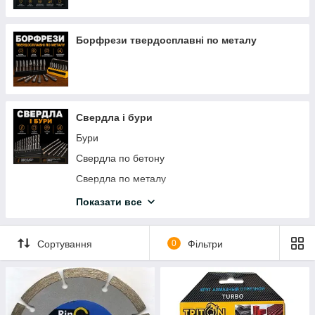
Борфрези твердосплавні по металу
Свердла і бури
Бури
Свердла по бетону
Свердла по металу
Свердла по склу та кераміці
Показати все
Свердла для дерева
Свердла корончасті
Сортування
0
Фільтри
Свердла корончасті по склу та кераміці
Свердла корончасті по металу
Набори корончастих фрез