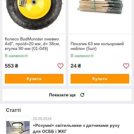
Колесо BudMonster пневмо
4х8", про/d=20 мм, d= 38см,
Пензлик 63 мм кольоровий
втулка 90 мм (01-049)
нейлон (5шт)
В наявності
В наявності
553
24
₴
₴
Купити
Купити
Показати ще
Статті
20.09.2018
«Розумні» світильники з датчиками руху
для ОСББ і ЖКГ