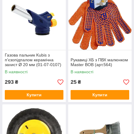
Газова пальник Kubis з
п'єзопідпалом керамічна
Рукавиці ХБ з ПВХ малюнком
захист Ø 20 мм (01-07-0107)
Master BOB (арт.564)
В наявності
В наявності
293
25
₴
₴
Купити
Купити