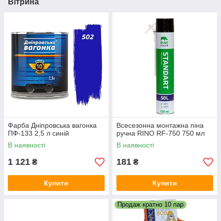
Вітрина
Молоткова фарба
Акрилова фарба
Фарба Дніпровська вагонка
Всесезонна монтажна піна
ПФ-133 2,5 л синій
ручна RINO RF-750 750 мл
В наявності
В наявності
1 121
181
₴
₴
Купити
Купити
Продаж кратно 10 пар