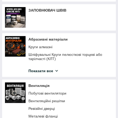
АВТОХІМІЯ
Інструмент для ремонту авто
ЗАПОВНЮВАЧ ШВІВ
Товщиноміри
Пневмоінструмент
Абразивні матеріали
Круги алмазні
Шліфувальні Круги пелюсткові торцеві або
тарілчасті (КЛТ)
Круги відрізні, зачисні
Показати все
Пилочки для електролобзиків
Пиляльні диски по дереву
Вентиляція
Наждачний папір
Побутові вентилятори
Щітки по металу
Вентиляційні решітки
Сітка затиральна
Ревізійні дверці
Шліфувальні губки
Металеві фланці