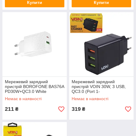
Купити
Купити
Мережевий зарядний
Мережевий зарядний
пристрій BOROFONE BAS76A
пристрій VOIN 30W, 3 USB,
PD30W+QC3.0 White
QC3.0 (Port 1-
5V*3A/9V*2A/12V*1.5A. Port
Немає в наявності
Немає в наявності
2/3-5V2.4A)
211
319
₴
₴