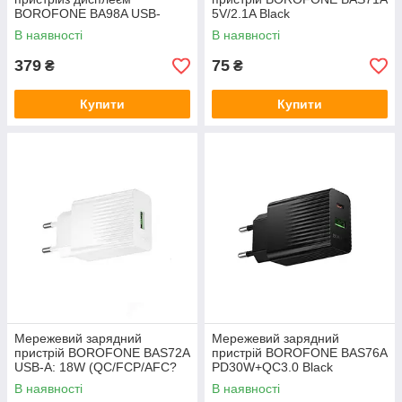
BOROFONE BA98A USB-
5V/2.1A Black
C1/C2:30W, USB-A?18W
В наявності
В наявності
Black
379
75
₴
₴
Купити
Купити
Мережевий зарядний
Мережевий зарядний
пристрій BOROFONE BAS72A
пристрій BOROFONE BAS76A
USB-A: 18W (QC/FCP/AFC?
PD30W+QC3.0 Black
White
В наявності
В наявності