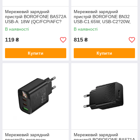
Мережевий зарядний
Мережевий зарядний
пристрій BOROFONE BAS72A
пристрій BOROFONE BN32
USB-A: 18W (QC/FCP/AFC?
USB-C1:65W, USB-C2?20W,
Black
USB-A?18W White
В наявності
В наявності
119
815
₴
₴
Купити
Купити
Мережевий зарядний
Мережевий зарядний
пристрійз дисплеєм
пристрій BOROFONE BAS71A