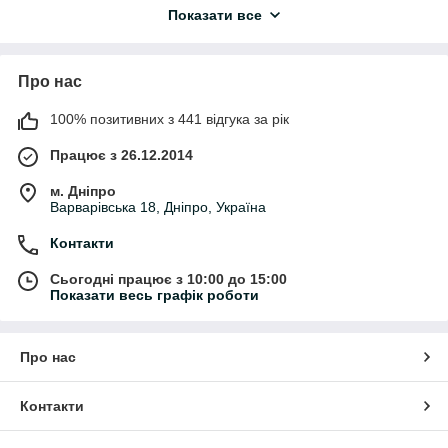
пристроїв. Тут ви знайдете мережеві адаптери USB, Type-C
Показати все
зарядки, швидкі зарядні пристрої та універсальні блоки
живлення для сучасних гаджетів.
Якісний мережевий зарядний пристрій забезпечує стабільне
Про нас
та безпечне заряджання смартфона вдома, в офісі або під
час подорожей.
100% позитивних з 441 відгука за рік
Що входить у категорію «Мережеві
зарядні пристрої»
Працює з 26.12.2014
м. Дніпро
• мережеві зарядки для смартфонів
Варварівська 18, Дніпро, Україна
• USB зарядні пристрої
• Type-C зарядки
Контакти
• швидкі зарядні пристрої
• адаптери живлення
Сьогодні працює з 10:00 до 15:00
• зарядки для Android
Показати весь графік роботи
• зарядні пристрої для iPhone
• універсальні блоки живлення
• зарядки для планшетів
Про нас
• компактні мережеві адаптери
Для чого використовуються мережеві
Контакти
зарядні пристрої