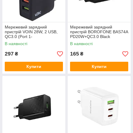
Мережевий зарядний
Мережевий зарядний
пристрій VOIN 28W, 2 USB,
пристрій BOROFONE BAS74A
QC3.0 (Port 1-
PD20W+QC3.0 Black
5V*3A/9V*2A/12V*1.5A. Port 2-
В наявності
В наявності
5V2A)
297
165
₴
₴
Купити
Купити