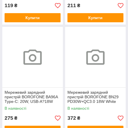
119
211
₴
₴
Купити
Купити
Мережевий зарядний
Мережевий зарядний
пристрій BOROFONE BA96A
пристрій BOROFONE BN29
Type-C: 20W, USB-A?18W
PD30W+QC3.0 18W White
LED дисплей, Black
В наявності
В наявності
275
372
₴
₴