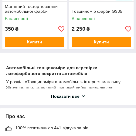
Магнітний тестер товщини
автомобільної фарби
Товщиномір фарби G935
В наявності
В наявності
350
2 250
₴
₴
Купити
Купити
Автомобільні товщиноміри для перевірки
лакофарбового покриття автомобіля
У розділі «Товщиноміри автомобільні» інтернет-магазину
Stroymag представлений широкий вибір приладів для
вимірювання товщини лакофарбового покриття автомобіля.
Показати все
Такі пристрої широко використовуються під час купівлі
вживаних авто, перевірки кузова після ремонту, оцінки стану
лакофарбового покриття та виявлення прихованих
Про нас
пошкоджень.
Автомобільний товщиномір дозволяє швидко визначити, чи
100% позитивних з 441 відгука за рік
фарбувався кузов автомобіля, чи використовувалась