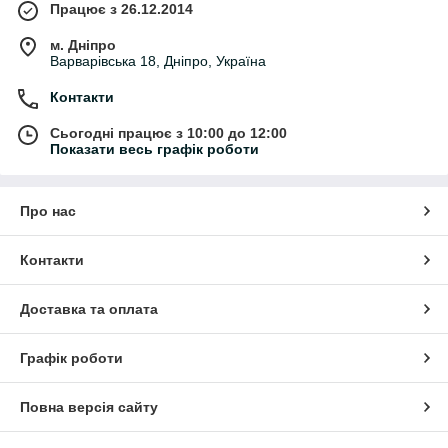
шпаклівка та чи проводився кузовний ремонт. Прилад
Працює з 26.12.2014
допомагає виявити сліди ДТП та перевірити реальний стан
автомобіля перед покупкою.
м. Дніпро
Варварівська 18, Дніпро, Україна
Що входить у категорію «Автомобільні
товщиноміри»
Контакти
• товщиноміри лакофарбового покриття
Сьогодні працює з 10:00 до 12:00
• цифрові товщиноміри
Показати весь графік роботи
• професійні товщиноміри
• товщиноміри для автомобілів
• магнітні товщиноміри
Про нас
• електронні товщиноміри
• товщиноміри для сталі та алюмінію
• компактні автомобільні товщиноміри
Контакти
• професійні вимірювачі ЛКП
• прилади для перевірки фарби авто
Доставка та оплата
Для чого використовуються
автомобільні товщиноміри
Графік роботи
Товщиноміри застосовуються для:
• перевірки авто перед покупкою
Повна версія сайту
• виявлення фарбованих деталей
• перевірки кузовного ремонту