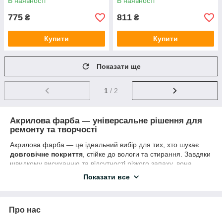
В наявності
В наявності
775
811
₴
₴
Купити
Купити
Показати ще
1
/ 2
Акрилова фарба — універсальне рішення для
ремонту та творчості
Акрилова фарба — це ідеальний вибір для тих, хто шукає
довговічне покриття
, стійке до вологи та стирання. Завдяки
швидкому висиханню та відсутності різкого запаху, вона
підходить як для ремонту в квартирі, так і для художніх робіт.
Показати все
Основні характеристики:
✔
Висока адгезія
– відмінно лягає на бетон, дерево, метал,
гіпсокартон та інші поверхні.
Про нас
✔
Безпека
– не містить шкідливих розчинників, підходить для