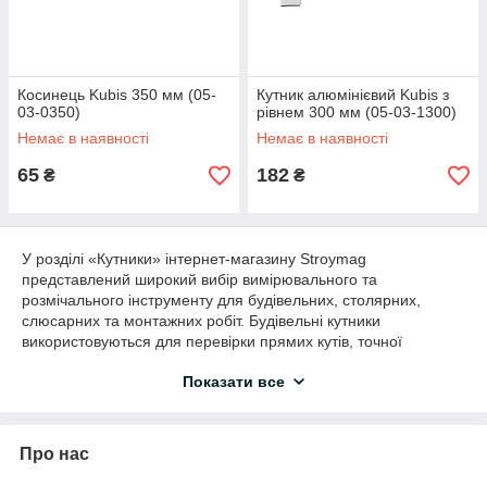
Косинець Kubis 350 мм (05-
Кутник алюмінієвий Kubis з
03-0350)
рівнем 300 мм (05-03-1300)
Немає в наявності
Немає в наявності
65
182
₴
₴
У розділі «Кутники» інтернет-магазину Stroymag
представлений широкий вибір вимірювального та
розмічального інструменту для будівельних, столярних,
слюсарних та монтажних робіт. Будівельні кутники
використовуються для перевірки прямих кутів, точної
розмітки та контролю геометрії конструкцій.
Показати все
Кутник є одним із базових інструментів для точного
вимірювання та нанесення розмітки на деревині, металі,
пластику, гіпсокартоні та інших матеріалах. Завдяки простій
Про нас
та надійній конструкції він широко використовується як у
професійному будівництві, так і у домашніх майстернях.