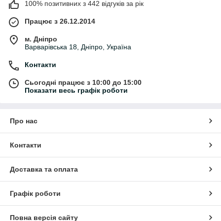
100% позитивних з 442 відгуків за рік
Що входить у категорію «Кутники»
Працює з 26.12.2014
• будівельні кутники
• столярні кутники
м. Дніпро
• металеві кутники
Варварівська 18, Дніпро, Україна
• алюмінієві кутники
• розмічальні кутники
Контакти
• комбіновані кутники
• кутники з двосторонньою шкалою
Сьогодні працює з 10:00 до 15:00
Показати весь графік роботи
• кутники для столярних робіт
• професійні вимірювальні кутники
• універсальні косинці
Про нас
Для чого використовуються кутники
Кутники застосовуються для:
Контакти
• перевірки прямих кутів
• нанесення розмітки
Доставка та оплата
• контролю геометрії конструкцій
• столярних робіт
• монтажних робіт
Графік роботи
• роботи з металом та деревиною
• оздоблювальних робіт
Повна версія сайту
• вимірювальних задач