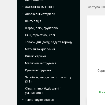
ЗАПОВНЮВАЧ ШВІВ
Абразивні матеріали
Вентиляція
Фарби, лаки, ґрунтовки
Піни, герметики, клеї
Товари для дому, саду та городу
Метизи та кріплення
Клейкі стрічки
Малярний інструмент
Ручний інструмент
Серп
Засоби індивідуального захисту
(ЗІЗ)
Сітки, плівки будівельні і
В на
ущільнювачі
Тепло-звукоізоляція