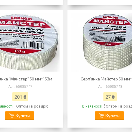
янка "Майстер" 50 мм*153м
Серп'янка Майстер 50 мм
65085747
65085748
201 ₴
27 ₴
Оптом і в роздріб
Оптом і в роз
явності
В наявності
Купити
Купити