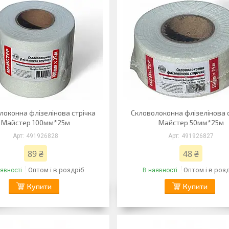
локонна флізелінова стрічка
Скловолоконна флізелінова 
Майстер 100мм*25м
Майстер 50мм*25м
491926828
491926827
89 ₴
48 ₴
Оптом і в роздріб
Оптом і в роз
явності
В наявності
Купити
Купити