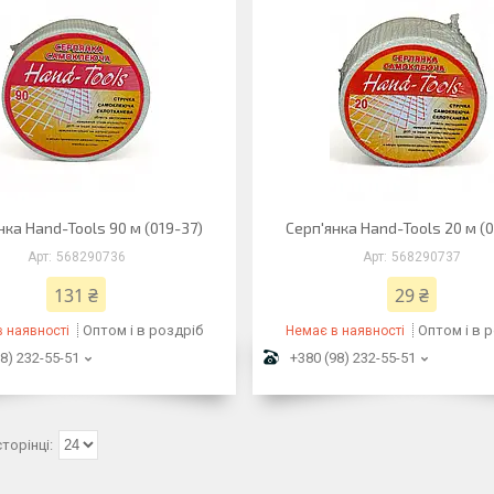
нка Hand-Tools 90 м (019-37)
Серп'янка Hand-Tools 20 м (
568290736
568290737
131 ₴
29 ₴
Оптом і в роздріб
Оптом і в 
 наявності
Немає в наявності
8) 232-55-51
+380 (98) 232-55-51