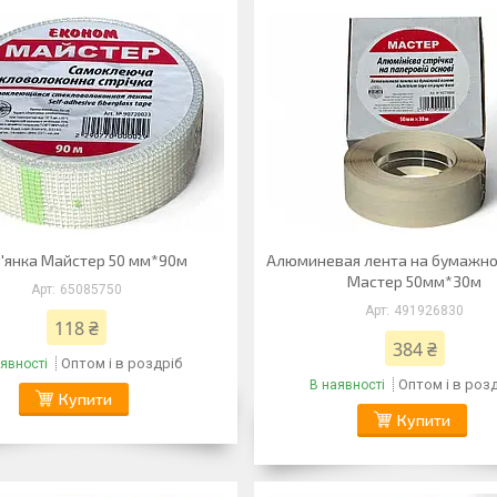
'янка Майстер 50 мм*90м
Алюминевая лента на бумажно
Мастер 50мм*30м
65085750
491926830
118 ₴
384 ₴
Оптом і в роздріб
явності
Оптом і в роз
В наявності
Купити
Купити