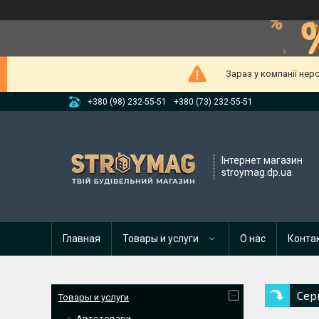
Зараз у компанії нер
+380 (98) 232-55-51
+380 (73) 232-55-51
Інтернет магазин
stroymag.dp.ua
Главная
Товары и услуги
О нас
Конта
Сер
Товары и услуги
Автотовари