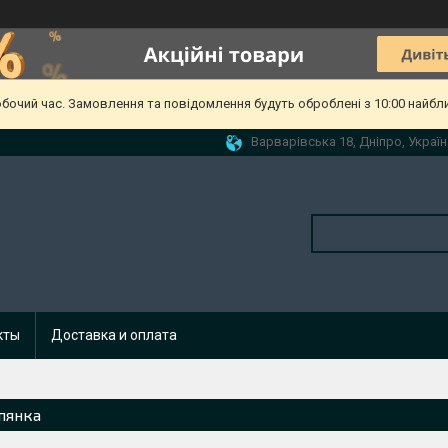
обочий час. Замовлення та повідомлення будуть оброблені з 10:00 найбл
Варварівська 18, Дніпро, Україн
кты
Доставка и оплата
пянка