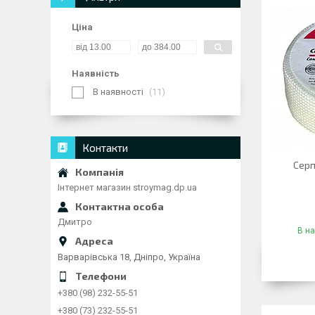
Ціна
Наявність
В наявності
11
Контакти
Серп
Інтернет магазин stroymag.dp.ua
Дмитро
В на
Варварівська 18, Дніпро, Україна
+380 (98) 232-55-51
+380 (73) 232-55-51