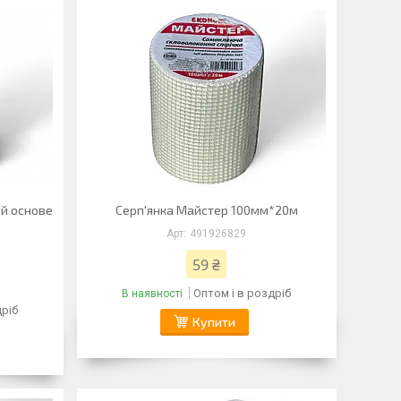
й основе
Серп'янка Майстер 100мм*20м
491926829
59 ₴
Оптом і в роздріб
В наявності
дріб
Купити