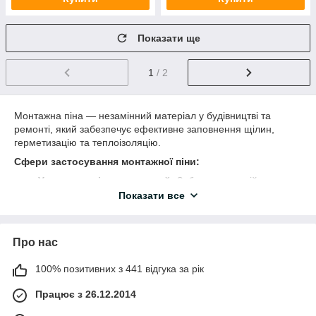
Показати ще
1
/ 2
Монтажна піна — незамінний матеріал у будівництві та
ремонті, який забезпечує ефективне заповнення щілин,
герметизацію та теплоізоляцію.
Сфери застосування монтажної піни:
Установка вікон та дверей:
Забезпечує надійну
фіксацію та герметизацію рам у прорізах.
Показати все
Заповнення порожнин:
Ефективно заповнює
щілини між стінами, панелями та іншими
конструкціями.
Про нас
Тепло- та звукоізоляція:
Покращує ізоляційні
100% позитивних з 441 відгука за рік
властивості приміщень, знижуючи тепловтрати та
рівень шуму.
Працює з 26.12.2014
Герметизація стиків:
Забезпечує герметичність