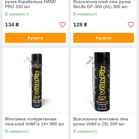
ручна Корабельна HAND
Всесезонна клей-піна ручна
PRO 330 мл
BeLife GF-300 (A1) 300 мл.
В наявності
В наявності
134
128
₴
₴
Купити
Купити
Монтажна поліуретанова
Всесезонна монтажна піна
піна-клей VölkFix 14+ 900 мл
ручна VölkFix 25L 500 мл
В наявності
В наявності