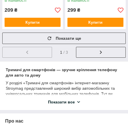
В наявності
В наявності
209
299
₴
₴
Купити
Купити
Показати ще
1
/ 3
Тримачі для смартфонів — зручне кріплення телефону
для авто та дому
У розділі «Тримачі для смартфонів» інтернет-магазину
Stroymag представлений широкий вибір автомобільних та
універсальних тримачів для мобільних телефонів. Тут ви
знайдете магнітні тримачі, кріплення на скло, дефлектор,
Показати все
панель приладів та інші аксесуари для комфортного
користування смартфоном у автомобілі, вдома чи в офісі.
Тримачі допомагають безпечно користуватися смартфоном
Про нас
під час руху, навігації, дзвінків та перегляду інформації.