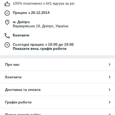
Що входить у категорію «Тримачі для
100% позитивних з 441 відгука за рік
смартфонів»
Працює з 26.12.2014
• автомобільні тримачі для телефону
м. Дніпро
• магнітні тримачі
Варварівська 18, Дніпро, Україна
• тримачі на дефлектор
• тримачі на лобове скло
Контакти
• тримачі на панель авто
• універсальні тримачі
Сьогодні працює з 10:00 до 15:00
• кріплення для смартфона
Показати весь графік роботи
• настільні тримачі
• аксесуари для телефону
• тримачі для навігатора
Про нас
Для чого використовуються тримачі
для смартфонів
Контакти
Тримачі застосовуються для:
Доставка та оплата
• безпечного користування телефоном в автомобілі
• використання навігації
• перегляду повідомлень
Графік роботи
• відеодзвінків
• фіксації смартфона на робочому місці
• перегляду контенту
Повна версія сайту