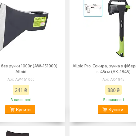
 без ручки 1000г (AW-151000)
Alloid Pro. Сокира, ручка з фібе
Alloid
г, 45см (AX-1845)
AW-151000
AX-1845
241 ₴
880 ₴
В наявності
В наявності
Купити
Купити