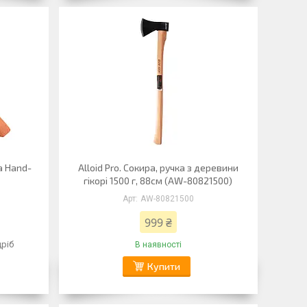
а Hand-
Alloid Pro. Сокира, ручка з деревини
гікорі 1500 г, 88см (AW-80821500)
AW-80821500
999 ₴
дріб
В наявності
Купити