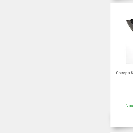
Сокира K
В на