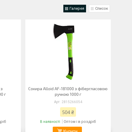
Галерея
Список
 з
Сокира Alloid AF-181000 з фібергласовою
0 г
ручкою 1000 г
2815266054
504 ₴
дріб
Оптом і в роздріб
В наявності
Купити