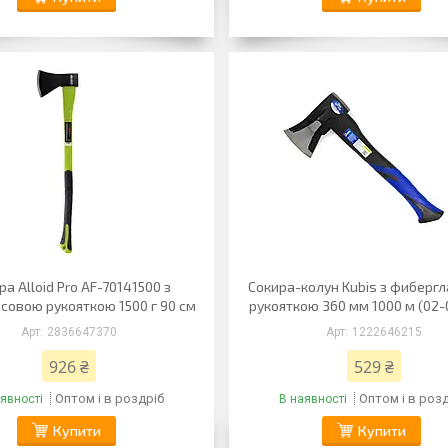
ра Alloid Pro AF-70141500 з
Сокира-колун Kubis з фиберг
совою рукояткою 1500 г 90 см
рукояткою 360 мм 1000 м (02-
2836647370
1222646215
926 ₴
529 ₴
Оптом і в роздріб
Оптом і в роз
явності
В наявності
Купити
Купити