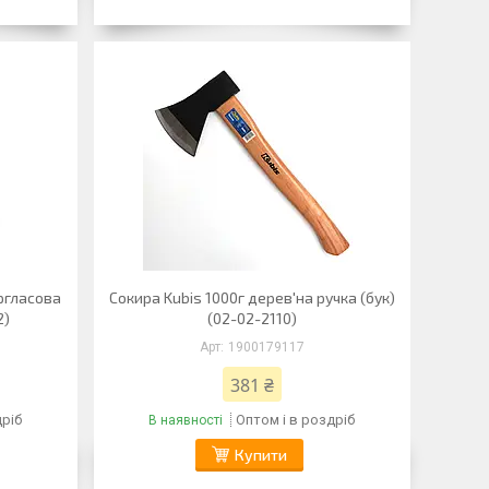
ергласова
Сокира Kubis 1000г дерев'на ручка (бук)
2)
(02-02-2110)
1900179117
381 ₴
дріб
Оптом і в роздріб
В наявності
Купити