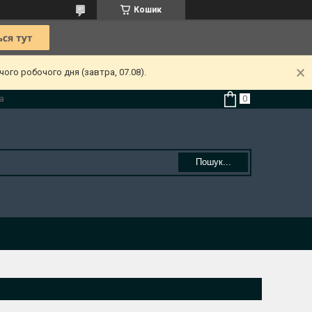
Кошик
ого робочого дня (завтра, 07.08).
а
Пошук...