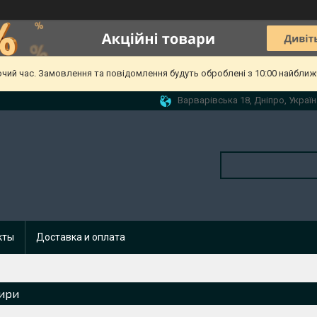
очий час. Замовлення та повідомлення будуть оброблені з 10:00 найближч
Варварівська 18, Дніпро, Україн
кты
Доставка и оплата
ири