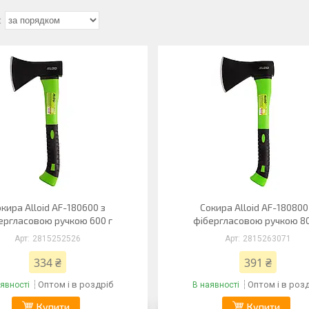
кира Alloid AF-180600 з
Сокира Alloid AF-180800
ергласовою ручкою 600 г
фібергласовою ручкою 80
2815252526
2815263071
334 ₴
391 ₴
Оптом і в роздріб
Оптом і в роз
явності
В наявності
Купити
Купити