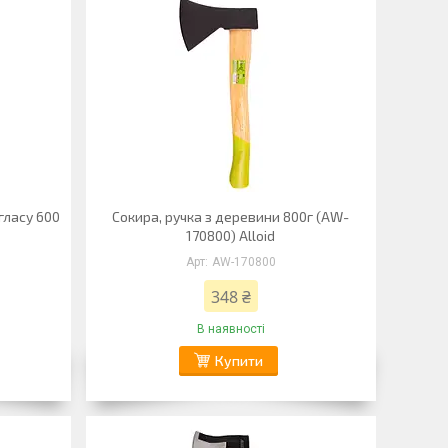
ргласу 600
Сокира, ручка з деревини 800г (AW-
170800) Alloid
AW-170800
348 ₴
В наявності
Купити