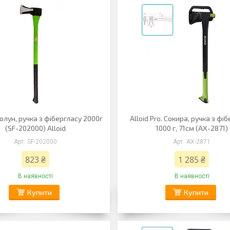
олун, ручка з фібергласу 2000г
Alloid Pro. Сокира, ручка з фі
(SF-202000) Alloid
1000 г, 71см (AX-2871)
SF-202000
AX-2871
823 ₴
1 285 ₴
В наявності
В наявності
Купити
Купити