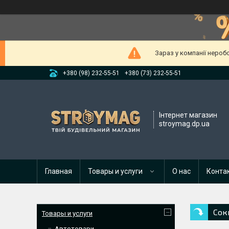
Зараз у компанії нероб
+380 (98) 232-55-51
+380 (73) 232-55-51
Інтернет магазин
stroymag.dp.ua
Главная
Товары и услуги
О нас
Конта
Сок
Товары и услуги
Автотовари