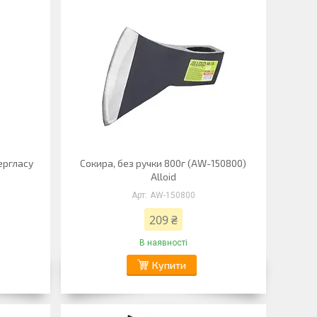
бергласу
Сокира, без ручки 800г (AW-150800)
Alloid
AW-150800
209 ₴
В наявності
Купити