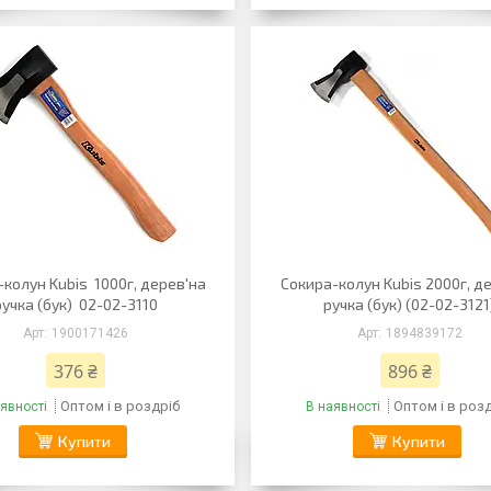
колун Kubis 1000г, дерев'на
Сокира-колун Kubis 2000г, д
ручка (бук) 02-02-3110
ручка (бук) (02-02-3121
1900171426
1894839172
376 ₴
896 ₴
Оптом і в роздріб
Оптом і в роз
явності
В наявності
Купити
Купити