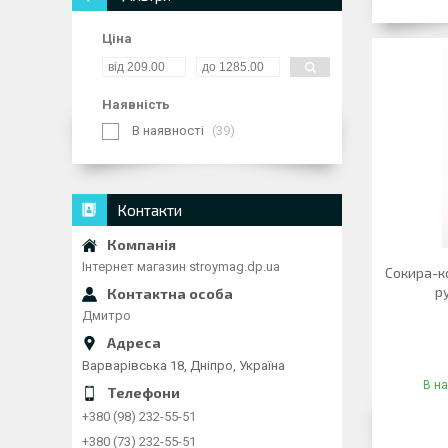
Ціна
Наявність
В наявності
39
Контакти
Інтернет магазин stroymag.dp.ua
Сокира-ко
р
Дмитро
Варварівська 18, Дніпро, Україна
В на
+380 (98) 232-55-51
+380 (73) 232-55-51