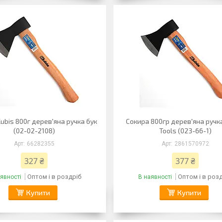
ubis 800г дерев'яна ручка бук
Сокира 800гр дерев'яна ручк
(02-02-2108)
Tools (023-66-1)
66282355
2861570972
327 ₴
377 ₴
Оптом і в роздріб
Оптом і в роз
явності
В наявності
Купити
Купити