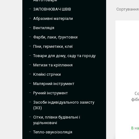
ЗАПОВНЮВАЧ ШВІВ
Абразивні матеріали
Вентиляція
Фарби, лаки, ґрунтовки
Піни, герметики, клеї
Товари для дому, саду та городу
Метизи та кріплення
Клейкі стрічки
Малярний інструмент
Ручний інструмент
Со
фіб
Засоби індивідуального захисту
(ЗІЗ)
Сітки, плівки будівельні і
ущільнювачі
В на
Тепло-звукоізоляція