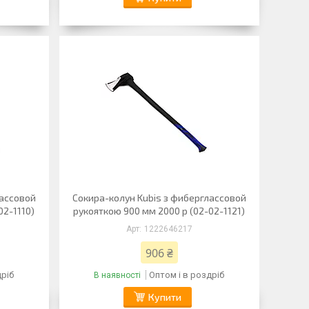
лассовой
Сокира-колун Kubis з фиберглассовой
02-1110)
рукояткою 900 мм 2000 р (02-02-1121)
1222646217
906 ₴
дріб
Оптом і в роздріб
В наявності
Купити