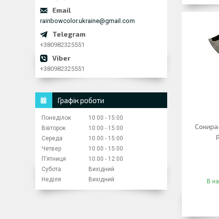
rainbowcolor.ukraine@gmail.com
+380982325551
+380982325551
Графік роботи
Понеділок
10:00
15:00
Сокира-
Вівторок
10:00
15:00
Середа
10:00
15:00
Четвер
10:00
15:00
Пʼятниця
10:00
12:00
Субота
Вихідний
Неділя
Вихідний
В на