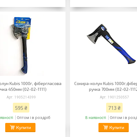
лун Kubis 1000г, фібергласова
Сокира-колун Kubis 1000г,фіб
учка 450мм (02-02-1111)
ручка 700мм (02-02-111
1905214399
1901250557
595 ₴
713 ₴
Оптом і в роздріб
Оптом і в роз
явності
В наявності
Купити
Купити