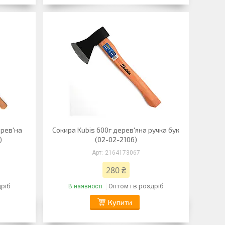
ерев'на
Сокира Kubis 600г дерев'яна ручка бук
)
(02-02-2106)
2164173067
280 ₴
дріб
Оптом і в роздріб
В наявності
Купити