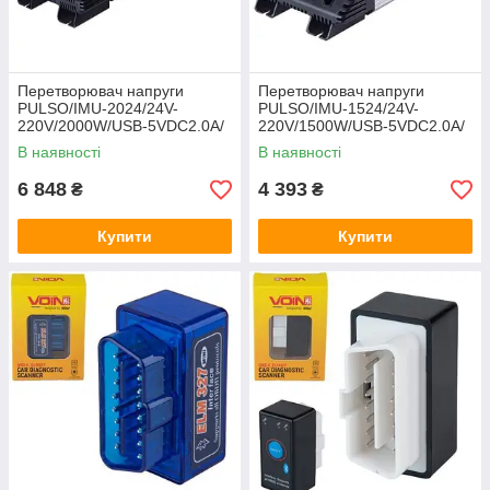
Перетворювач напруги
Перетворювач напруги
PULSO/IMU-2024/24V-
PULSO/IMU-1524/24V-
220V/2000W/USB-5VDC2.0A/
220V/1500W/USB-5VDC2.0A/
мод.хвиля/клеми
мод.хвиля/клеми
В наявності
В наявності
6 848
4 393
₴
₴
Купити
Купити