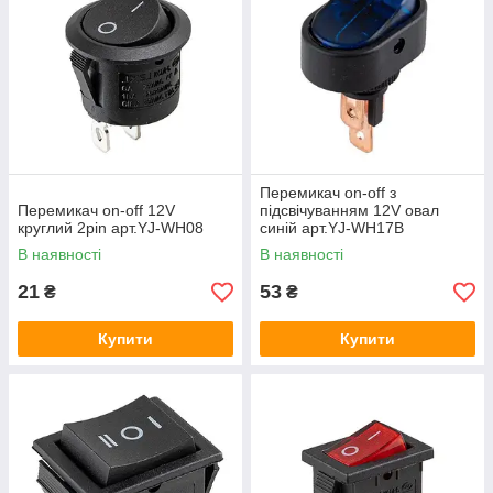
Перемикач on-off з
Перемикач on-off 12V
підсвічуванням 12V овал
круглий 2pin арт.YJ-WH08
синій арт.YJ-WH17B
В наявності
В наявності
21
53
₴
₴
Купити
Купити