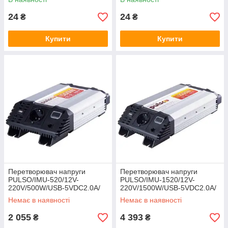
24
24
₴
₴
Купити
Купити
Перетворювач напруги
Перетворювач напруги
PULSO/IMU-520/12V-
PULSO/IMU-1520/12V-
220V/500W/USB-5VDC2.0A/
220V/1500W/USB-5VDC2.0A/
мод.хвиля/клеми
мод.хвиля/клеми
Немає в наявності
Немає в наявності
2 055
4 393
₴
₴