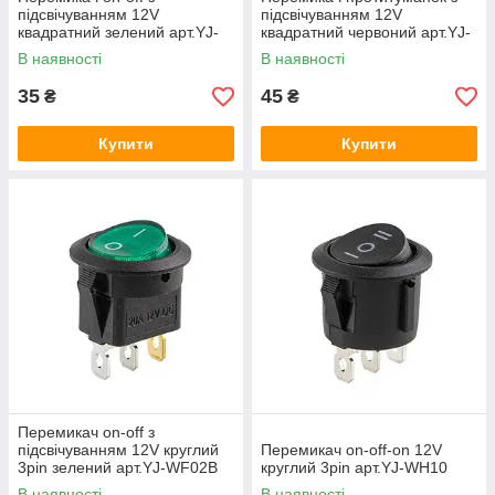
підсвічуванням 12V
підсвічуванням 12V
квадратний зелений арт.YJ-
квадратний червоний арт.YJ-
WC03
WH01WB
В наявності
В наявності
35
45
₴
₴
Купити
Купити
Перемикач on-off з
підсвічуванням 12V круглий
Перемикач on-off-on 12V
3pin зелений арт.YJ-WF02B
круглий 3pin арт.YJ-WH10
В наявності
В наявності