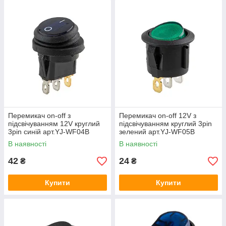
Перемикач on-off з
Перемикач on-off 12V з
підсвічуванням 12V круглий
підсвічуванням круглий 3pin
3pin синій арт.YJ-WF04B
зелений арт.YJ-WF05B
В наявності
В наявності
42
24
₴
₴
Купити
Купити