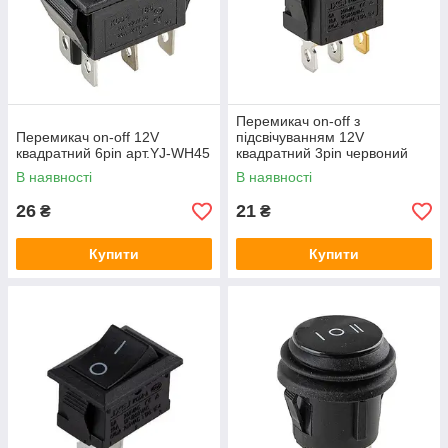
Перемикач on-off з
Перемикач on-off 12V
підсвічуванням 12V
квадратний 6pin арт.YJ-WH45
квадратний 3pin червоний
арт.YJ-WH05R
В наявності
В наявності
26
21
₴
₴
Купити
Купити