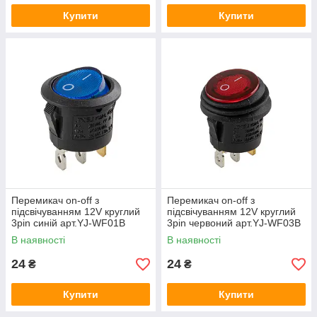
Купити
Купити
Перемикач on-off з
Перемикач on-off з
підсвічуванням 12V круглий
підсвічуванням 12V круглий
3pin синій арт.YJ-WF01B
3pin червоний арт.YJ-WF03B
В наявності
В наявності
24
24
₴
₴
Купити
Купити