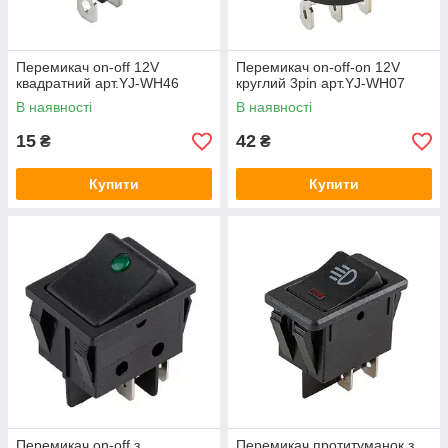
Перемикач on-off 12V
Перемикач on-off-on 12V
квадратний арт.YJ-WH46
круглий 3pin арт.YJ-WH07
В наявності
В наявності
15
42
₴
₴
Купити
Купити
Перемикач on-off з
Перемикач протитуманок з