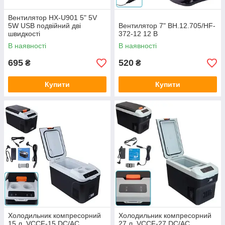
Вентилятор HX-U901 5" 5V
5W USB подвійний дві
Вентилятор 7" ВН.12.705/HF-
швидкості
372-12 12 В
В наявності
В наявності
695
520
₴
₴
Купити
Купити
Холодильник компресорний
Холодильник компресорний
15 л. VCCF-15 DC/AC
27 л. VCCF-27 DC/AC