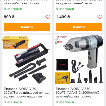
режими/вологе та сухе
та сухе чищення/сумка
чищення/сумка
В наявності
В наявності
899
1 499
₴
₴
Купити
Купити
Пилосос "VOIN" V-80
Пилосос "VOIN" V-58CL
120W/Turbo щітка/Led ліхтар/
60W/7.4V/АКБ-2х2000mAh/2
вологе та сухе чищення/
режими/вологе та сухе
сумка
чищення/сумка
В наявності
В наявності