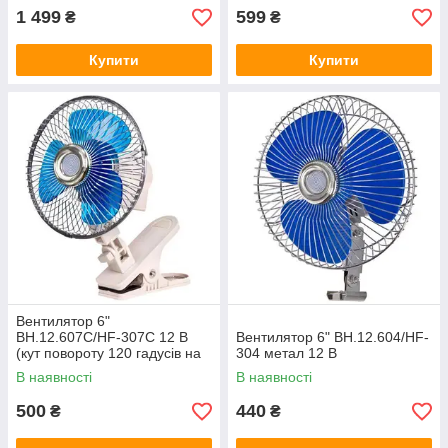
1 499
599
₴
₴
Купити
Купити
Вентилятор 6"
ВН.12.607С/HF-307C 12 В
Вентилятор 6" ВН.12.604/HF-
(кут повороту 120 гадусів на
304 метал 12 В
кліпсі)
В наявності
В наявності
500
440
₴
₴