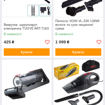
Пилосос VOIN VL-330 138W/
Викрутка- шурупокрут
вологе та сухе чищення/
електрична TUOYE ART:7163
сумка
В наявності
В наявності
425
1 099
₴
₴
Купити
Купити