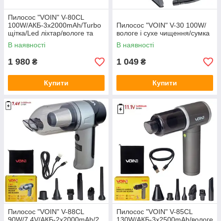
Пилосос "VOIN" V-80CL
100W/АКБ-3х2000mAh/Turbo
Пилосос "VOIN" V-30 100W/
щітка/Led ліхтар/вологе та
вологе і сухе чищення/сумка
сухе чищення/сумка
В наявності
В наявності
1 980
1 049
₴
₴
Купити
Купити
Пилосос "VOIN" V-88CL
Пилосос "VOIN" V-85CL
90W/7.4V/АКБ-2х2000mAh/2
130W/АКБ-3x2500mAh/вологе