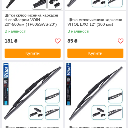
Щітки склоочисника каркасні
зі спойлером VOIN
Щітка склоочисника каркасна
20"-500мм (TP605SWS-20")
VITOL EXO 12" (300 мм)
DRIVER
В наявності
В наявності
181
85
₴
₴
Купити
Купити
Щітка склоочисника каркасна
Щітка склоочисника каркасна