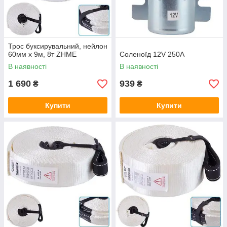
Трос буксирувальний, нейлон
60мм х 9м, 8т ZHME
Соленоїд 12V 250А
В наявності
В наявності
1 690
939
₴
₴
Купити
Купити