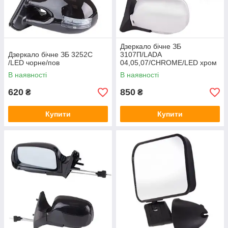
Дзеркало бічне ЗБ
Дзеркало бічне ЗБ 3252C
3107П/LADA
/LED чорне/пов
04,05,07/CHROME/LED хром
В наявності
В наявності
620
850
₴
₴
Купити
Купити