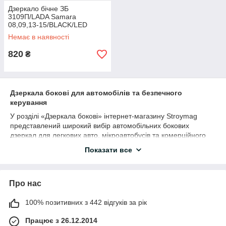
Дзеркало бічне ЗБ
3109П/LADA Samara
08,09,13-15/BLACK/LED
чорне
Немає в наявності
820
₴
Дзеркала бокові для автомобілів та безпечного
керування
У розділі «Дзеркала бокові» інтернет-магазину Stroymag
представлений широкий вибір автомобільних бокових
дзеркал для легкових авто, мікроавтобусів та комерційного
транспорту. Бокові дзеркала є важливим елементом безпеки
Показати все
автомобіля та забезпечують контроль дорожньої ситуації під
час руху, маневрування та паркування.
Сучасні автомобільні дзеркала забезпечують широкий кут
Про нас
огляду, комфортне керування та допомагають водію
контролювати сліпі зони. У категорії представлені
100% позитивних з 442 відгуків за рік
універсальні моделі, дзеркальні елементи та аксесуари для
заміни або ремонту.
Працює з 26.12.2014