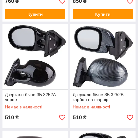
760
850
₴
₴
Купити
Купити
Дзеркало бічне ЗБ 3252A
Дзеркало бічне ЗБ 3252B
чорне
карбон на шарнірі
Немає в наявності
Немає в наявності
510
510
₴
₴