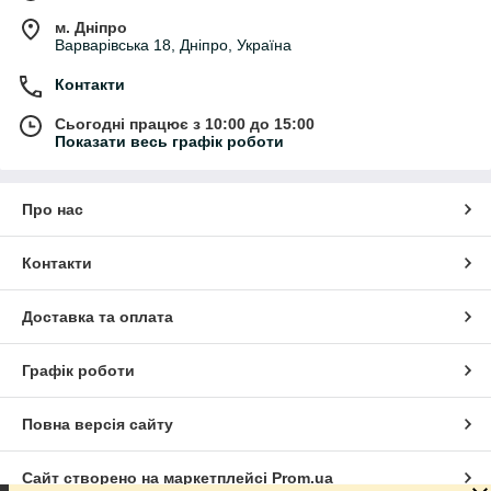
Що входить у категорію «Дзеркала
м. Дніпро
бокові»
Варварівська 18, Дніпро, Україна
• бокові дзеркала для авто
Контакти
• універсальні автомобільні дзеркала
• дзеркала заднього виду
Сьогодні працює з 10:00 до 15:00
• дзеркальні елементи
Показати весь графік роботи
• бокові дзеркала з підігрівом
• механічні дзеркала
• дзеркала для вантажного транспорту
Про нас
• додаткові бокові дзеркала
• корпуси автомобільних дзеркал
• аксесуари для бокових дзеркал
Контакти
Для чого використовуються бокові
дзеркала
Доставка та оплата
Бокові дзеркала застосовуються для:
Графік роботи
• контролю дорожньої ситуації
• безпечної зміни смуги руху
• паркування автомобіля
Повна версія сайту
• маневрування у місті
• руху заднім ходом
Сайт створено на маркетплейсі
Prom.ua
• контролю сліпих зон