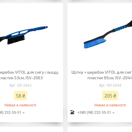
кребок VITOL для снігу і льоду,
Щітка + шкребок VITOL для снігу
пластик 53см, ISV-2063
пластик 65см, ISV-204
ISV-2063
ISV-2044
58 ₴
205 ₴
Немає в наявності
Немає в наявності
8) 232-55-51
+380 (98) 232-55-51