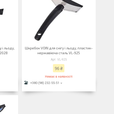
 і льоду,
Шкребок VOIN для снігу і льоду, пластик-
-2028
нержавіюча сталь VL-925
VL-925
96 ₴
Немає в наявності
+380 (98) 232-55-51