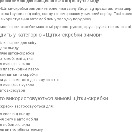
ребки зимові для очищення скла від снігу та льоду
 «Щітки-скребки зимові» інтернет-магазину Stroymag представлений шир
скла і кузова від снігу, льоду та намерзання у зимовий період. Такі ак
е користування автомобілем у холодну пору року.
имові щітки-скребки мають міцну конструкцію, зручні ручки та компактн
дить у категорію «Щітки-скребки зимові»
ільні щітки для снігу
 для льоду
пічні щітки-скребки
автомобільні щітки
ля очищення скла
 з пластиковим лезом
вані щітки та скребки
ри для зимового догляду за авто
ля очищення кузова
автоаксесуари
го використовуються зимові щітки-скребки
скребки застосовуються для:
я скла від льоду
ня снігу з автомобіля
ня лобового скла
 за автомобілем взимку