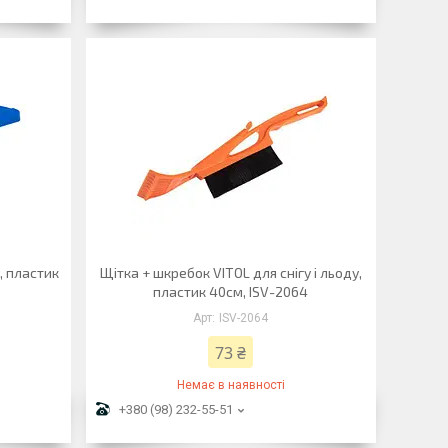
, пластик
Щітка + шкребок VITOL для снігу і льоду,
пластик 40см, ISV-2064
ISV-2064
73 ₴
Немає в наявності
+380 (98) 232-55-51