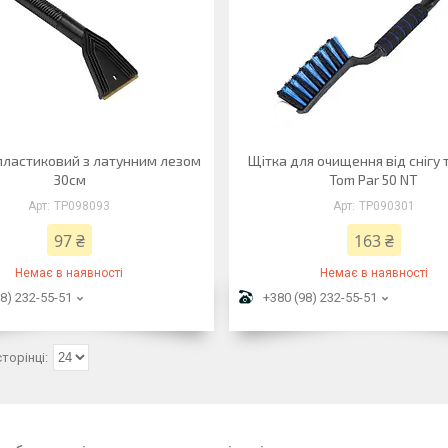
пластиковий з латунним лезом
Щітка для очищення від снігу 
30см
Tom Par 50 NT
TP098093
TP090301
97 ₴
163 ₴
Немає в наявності
Немає в наявності
8) 232-55-51
+380 (98) 232-55-51