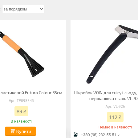
ластиковий Futura Colour 35см
Шкребок VOIN для снігу і льоду,
нержавіюча сталь VL-9
TP098345
VL-926
89 ₴
112 ₴
В наявності
Немає в наявності
Купити
+380 (98) 232-55-51