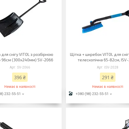
 для снігу VITOL з розбірною
Щітка + шкребок VITOL для снігу
 96см (300х240мм) SV-2066
телескопічна 65-82см, ISV
SV-2066
ISV-2028
396 ₴
291 ₴
Немає в наявності
Немає в наявності
8) 232-55-51
+380 (98) 232-55-51