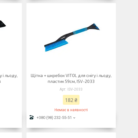
 і льоду,
Щітка + шкребок VITOL для снігу і льоду,
4
пластик 59см, ISV-2033
ISV-2033
182 ₴
Немає в наявності
+380 (98) 232-55-51