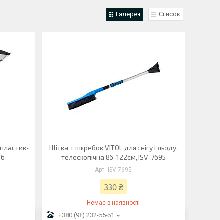
Галерея
Список
 пластик-
Щітка + шкребок VITOL для снігу і льоду,
26
телескопічна 86-122см, ISV-7695
ISV-7695
330 ₴
Немає в наявності
+380 (98) 232-55-51