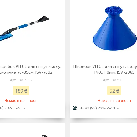
кребок VITOL для снігу і льоду,
Шкребок VITOL для снігу і льоду
скопічна 70-89см, ISV-7692
140x110мм, ISV-2065
ISV-7692
ISV-2065
189 ₴
52 ₴
Немає в наявності
Немає в наявності
8) 232-55-51
+380 (98) 232-55-51