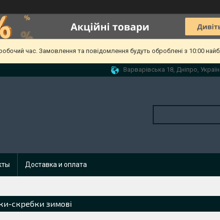
еробочий час. Замовлення та повідомлення будуть оброблені з 10:00 найб
Варварівська 18, Дніпро, Україн
кты
Доставка и оплата
ки-скребки зимові