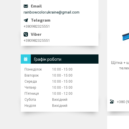
rainbowcolor.ukraine@gmail.com
+380982325551
+380982325551
Графік роботи
Щітка + ш
теле
Понеділок
10:00
15:00
Вівторок
10:00
15:00
Середа
10:00
15:00
Четвер
10:00
15:00
Пʼятниця
10:00
12:00
Субота
Вихідний
+380 (9
Неділя
Вихідний