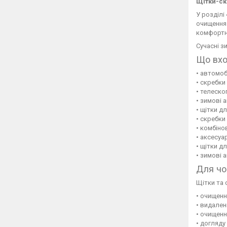
Щітки-ск
У розділі
очищення 
комфортн
Сучасні з
Що вхо
• автомоб
• скребки
• телеско
• зимові 
• щітки д
• скребки
• комбіно
• аксесуа
• щітки д
• зимові 
Для чо
Щітки та 
• очищенн
• видален
• очищен
• догляду