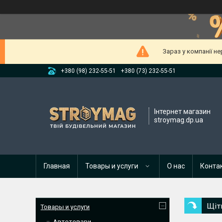
Зараз у компанії н
+380 (98) 232-55-51
+380 (73) 232-55-51
Інтернет магазин
stroymag.dp.ua
Главная
Товары и услуги
О нас
Конта
Щіт
Товары и услуги
Автотовари