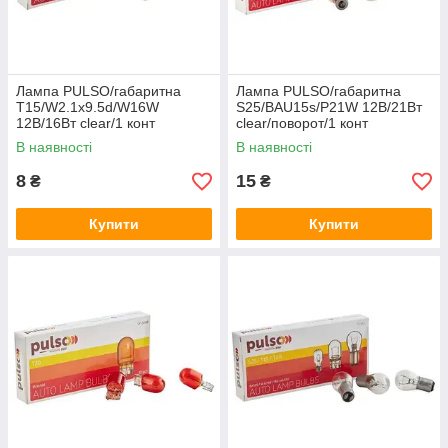
Лампа PULSO/габаритна
Лампа PULSO/габаритна
T15/W2.1x9.5d/W16W
S25/BAU15s/P21W 12В/21Вт
12В/16Вт clear/1 конт
clear/поворот/1 конт
В наявності
В наявності
8
15
₴
₴
Купити
Купити