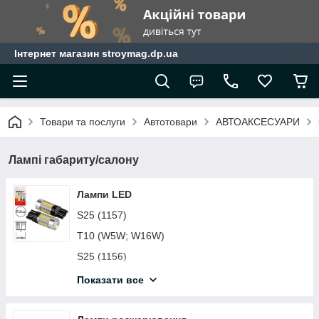
Інтернет магазин stroymag.dp.ua
Товари та послуги
Автотовари
АВТОАКСЕСУАРИ
Лампі габариту/салону
Лампи LED
S25 (1157)
T10 (W5W; W16W)
S25 (1156)
T5
Показати все
T20 (7440 ; 7443) ; T25 (3156 ; 3157)
SV8,5 (T11)