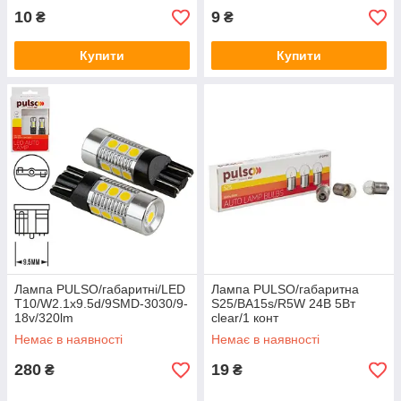
10
9
₴
₴
Купити
Купити
Лампа PULSO/габаритні/LED
Лампа PULSO/габаритна
T10/W2.1x9.5d/9SMD-3030/9-
S25/BA15s/R5W 24В 5Вт
18v/320lm
clear/1 конт
Немає в наявності
Немає в наявності
280
19
₴
₴