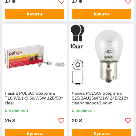
17
17
₴
₴
Купити
Купити
Лампа PULSO/габаритна
Лампа PULSO/габаритна
T10/W2.1x9.5d/W5W 12В/5Вт
S25/BAU15s/P21W 24В/21Вт
clear
clear/поворот/1 конт
В наявності
В наявності
25
20
₴
₴
Купити
Купити