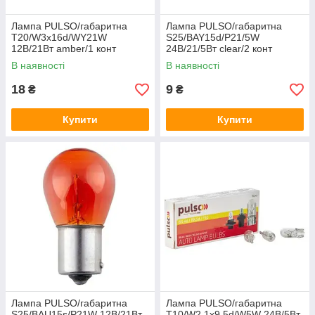
Лампа PULSO/габаритна
Лампа PULSO/габаритна
T20/W3x16d/WY21W
S25/BAY15d/P21/5W
12В/21Вт amber/1 конт
24В/21/5Вт clear/2 конт
В наявності
В наявності
18
9
₴
₴
Купити
Купити
Лампа PULSO/габаритна
Лампа PULSO/габаритна
S25/BAU15s/P21W 12В/21Вт
T10/W2.1x9.5d/W5W 24В/5Вт