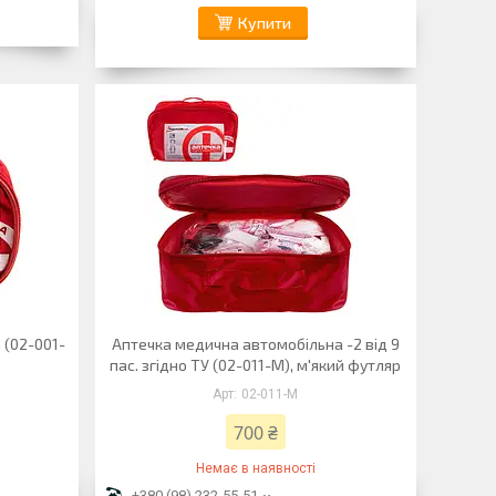
Купити
 (02-001-
Аптечка медична автомобiльна -2 вiд 9
пас. згiдно ТУ (02-011-М), м'який футляр
02-011-M
700 ₴
Немає в наявності
+380 (98) 232-55-51