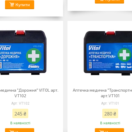
Купити
медична "Дорожня" VITOL арт.
Аптечка медична "Транспортн
VT102
арт.VT101
VT102
VT101
245 ₴
280 ₴
В наявності
В наявності