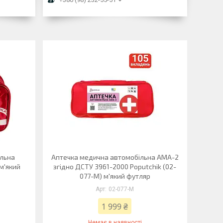
iльна
Аптечка медична автомобільна АМА-2
м'який
згідно ДСТУ 3961-2000 Poputchik (02-
077-М) м'який футляр
02-077-M
1 999 ₴
Немає в наявності