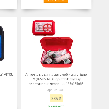
а" VITOL
Аптечка медична автомобільна згідно
ТУ (02-053-П) Poputchik футляр
пластиковий червоний 165х135х65
02-053-P
335 ₴
В наявності