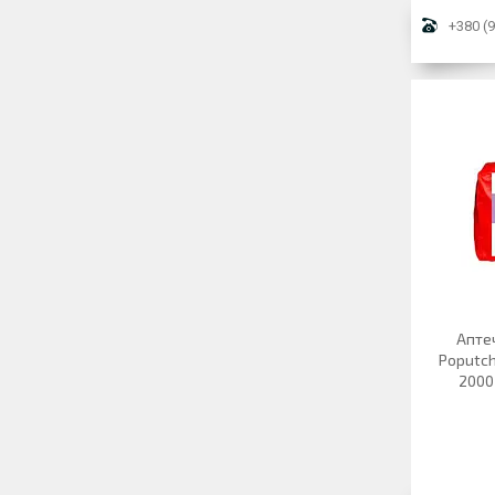
+380 (9
Апте
Poputch
2000