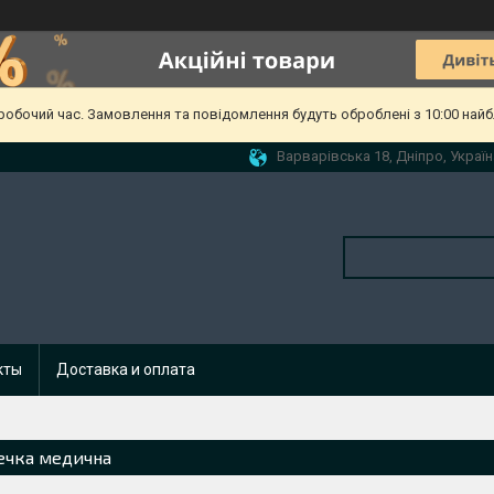
еробочий час. Замовлення та повідомлення будуть оброблені з 10:00 найб
Варварівська 18, Дніпро, Україн
кты
Доставка и оплата
ечка медична