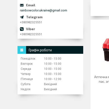
rainbowcolor.ukraine@gmail.com
+380982325551
+380982325551
Графік роботи
Понеділок
10:00
15:00
Вівторок
10:00
15:00
Середа
10:00
15:00
Четвер
10:00
15:00
Аптечка 
Пʼятниця
10:00
12:00
пас. з
Субота
Вихідний
Неділя
Вихідний