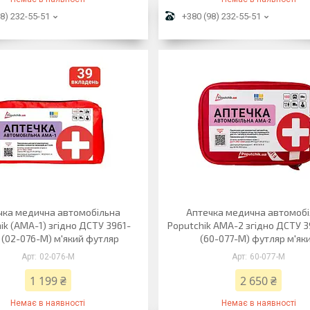
8) 232-55-51
+380 (98) 232-55-51
чка медична автомобільна
Аптечка медична автомоб
ik (АМА-1) згідно ДСТУ 3961-
Poputchik АМА-2 згідно ДСТУ 
 (02-076-М) м'який футляр
(60-077-М) футляр м'як
02-076-M
60-077-M
1 199 ₴
2 650 ₴
Немає в наявності
Немає в наявності