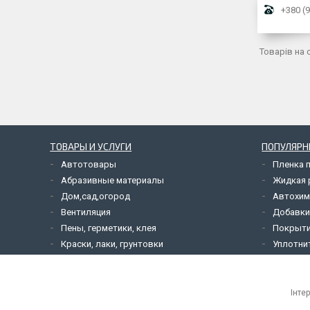
+380 (9
ТОВАРЫ И УСЛУГИ
ПОПУЛЯРН
Автотовары
Пленка 
Абразивные материалы
Жидкая р
Дом,сад,огород
Автохим
Вентиляция
Добавки
Пены, герметики, клея
Покрыти
Краски, лаки, грунтовки
Уплотни