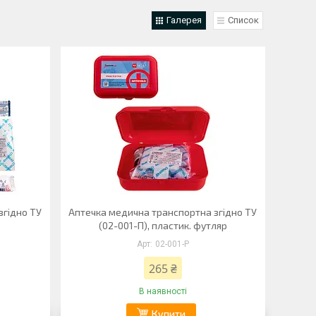
Галерея
Список
згiдно ТУ
Аптечка медична транспортна згiдно ТУ
(02-001-П), пластик. футляр
02-001-P
265 ₴
В наявності
Купити