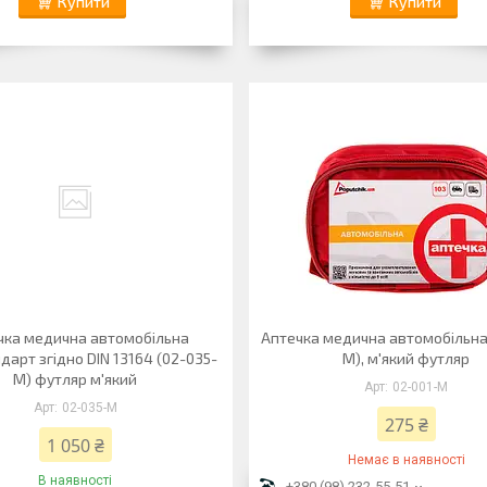
Купити
Купити
чка медична автомобільна
Аптечка медична автомобiльна
дарт згідно DIN 13164 (02-035-
М), м'який футляр
М) футляр м'який
02-001-M
02-035-M
275 ₴
1 050 ₴
Немає в наявності
В наявності
+380 (98) 232-55-51