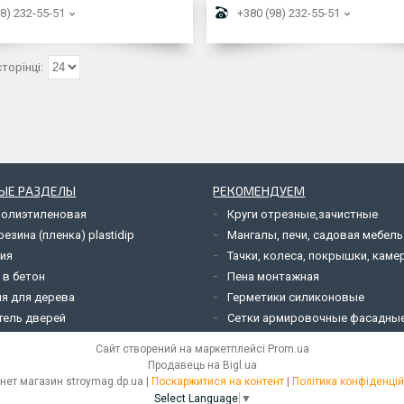
8) 232-55-51
+380 (98) 232-55-51
ЫЕ РАЗДЕЛЫ
РЕКОМЕНДУЕМ
полиэтиленовая
Круги отрезные,зачистные
езина (пленка) plastidip
Мангалы, печи, садовая мебель
ия
Тачки, колеса, покрышки, каме
 в бетон
Пена монтажная
я для дерева
Герметики силиконовые
тель дверей
Сетки армировочные фасадны
Сайт створений на маркетплейсі
Prom.ua
Продавець на Bigl.ua
Інтернет магазин stroymag.dp.ua |
Поскаржитися на контент
|
Політика конфіденцій
Select Language
▼