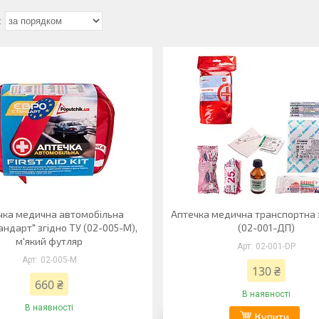
чка медична автомобiльна
Аптечка медична транспортна 
андарт" згiдно ТУ (02-005-М),
(02-001-ДП)
м'який футляр
02-001-DP
02-005-M
130 ₴
660 ₴
В наявності
В наявності
Купити