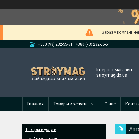
Зараз у компанії н
+380 (98) 232-55-51
+380 (73) 232-55-51
Інтернет магазин
stroymag.dp.ua
Главная
Товары и услуги
О нас
Конта
Апт
Товары и услуги
Автотовари