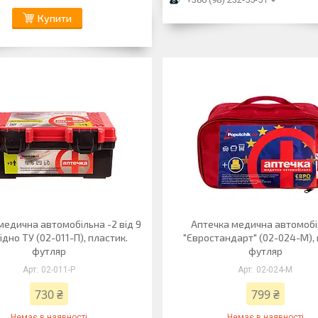
Купити
медична автомобiльна -2 вiд 9
Аптечка медична автомоб
гiдно ТУ (02-011-П), пластик.
"Євростандарт" (02-024-М), 
футляр
футляр
02-011-P
02-024-M
730 ₴
799 ₴
Немає в наявності
Немає в наявності