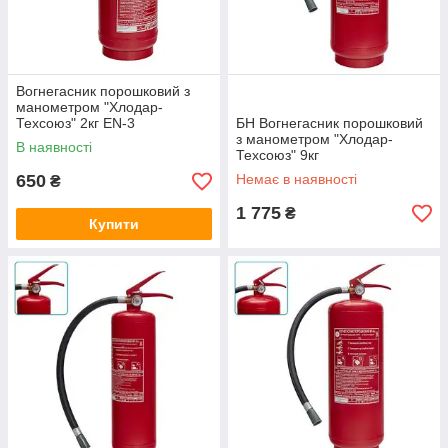
Вогнегасник порошковий з
манометром "Хлодар-
Техсоюз" 2кг EN-3
БН Вогнегасник порошковий
з манометром "Хлодар-
В наявності
Техсоюз" 9кг
650
Немає в наявності
₴
1 775
₴
Купити