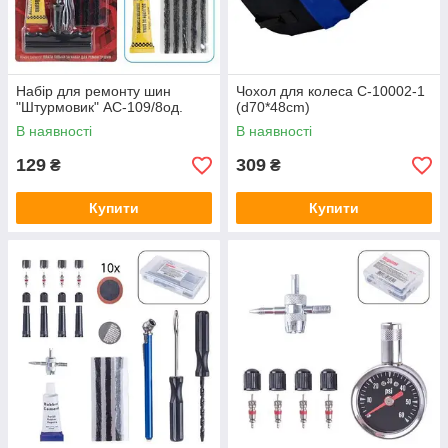
Набiр для ремонту шин
Чохол для колеса C-10002-1
"Штурмовик" AC-109/8од.
(d70*48cm)
В наявності
В наявності
129
309
₴
₴
Купити
Купити