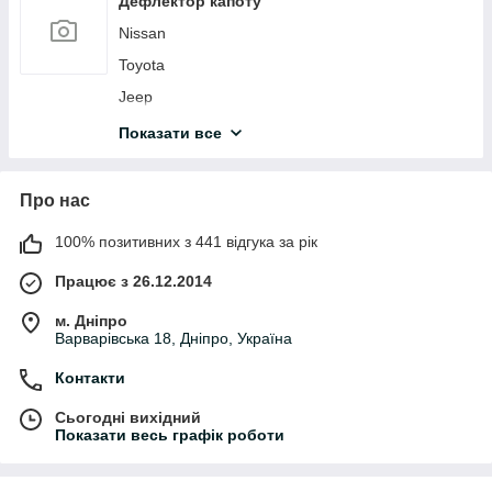
Дефлектор капоту
Jeep
Nissan
Kia
Toyota
Lexus
Jeep
Mazda
Kia
Показати все
Mercedes
Subaru
Mitsubishi
Lexus
Про нас
Nissan
Suzuki
100% позитивних з 441 відгука за рік
Opel
Cadilac
Працює з 26.12.2014
Peugeot
Mercedes
Renault
Volvo
м. Дніпро
Варварівська 18, Дніпро, Україна
Skoda
Контакти
Suzuki
Toyota
Сьогодні вихідний
Показати весь графік роботи
Volkswagen
Chevrolet