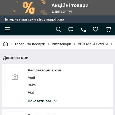
Інтернет магазин stroymag.dp.ua
Товари та послуги
Автотовари
АВТОАКСЕСУАРИ
Дефлектори
Дефлектори вікон
Audi
BMW
Fiat
Ford
Показати все
Honda
Hyundai