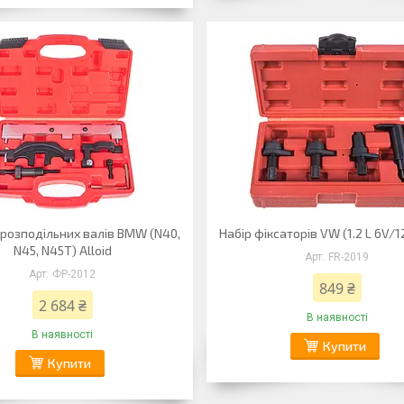
 розподільних валів BMW (N40,
Набір фіксаторів VW (1.2 L 6V/12
N45, N45T) Alloid
FR-2019
ФР-2012
849 ₴
2 684 ₴
В наявності
В наявності
Купити
Купити