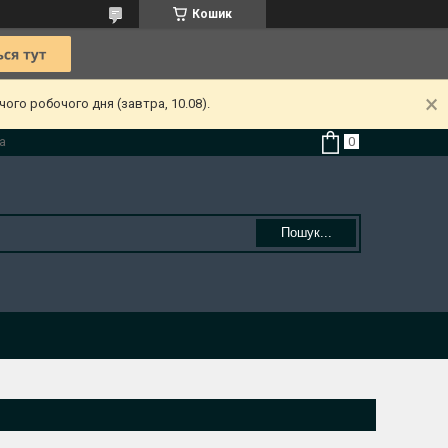
Кошик
ого робочого дня (завтра, 10.08).
а
Пошук...