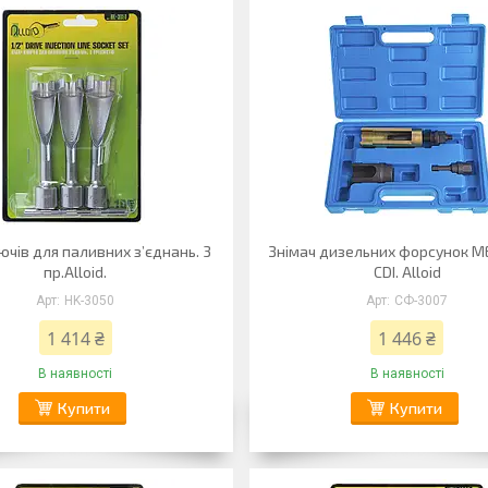
ючів для паливних з’єднань. 3
Знімач дизельних форсунок 
пр.Alloid.
CDI. Alloid
HK-3050
СФ-3007
1 414 ₴
1 446 ₴
В наявності
В наявності
Купити
Купити