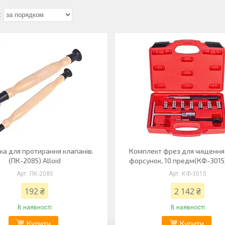
ка для протирання клапанів.
Комплект фрез для чищення
(ПК-2085) Alloid
форсунок, 10 предм(КФ-3015)
ПК-2085
КФ-3015
192 ₴
2 142 ₴
В наявності
В наявності
Купити
Купити