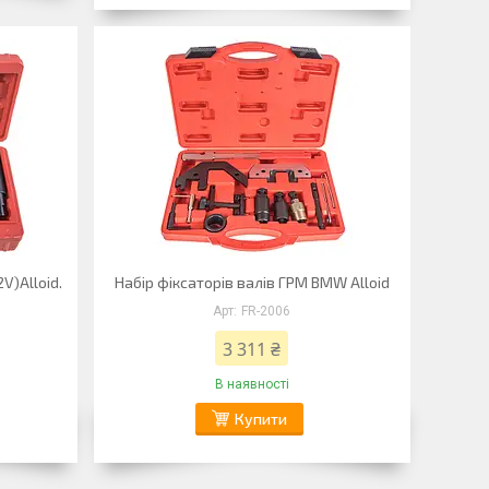
V)Alloid.
Набір фіксаторів валів ГРМ BMW Alloid
FR-2006
3 311 ₴
В наявності
Купити