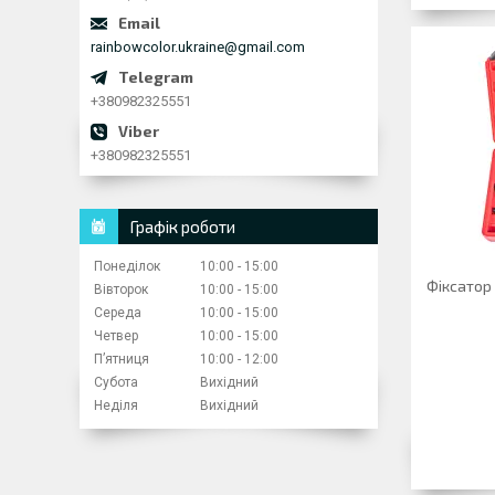
rainbowcolor.ukraine@gmail.com
+380982325551
+380982325551
Графік роботи
Понеділок
10:00
15:00
Фіксатор
Вівторок
10:00
15:00
Середа
10:00
15:00
Четвер
10:00
15:00
Пʼятниця
10:00
12:00
Субота
Вихідний
Неділя
Вихідний