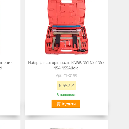
шневих
Набір фіксаторів валів BMW. N51 N52 N53
d
N54 N55Alloid.
ФР-2180
6 657 ₴
В наявності
Купити