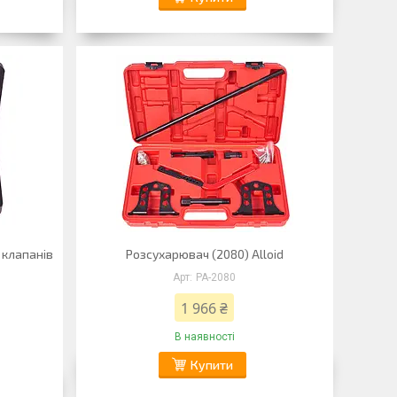
 клапанів
Розсухарювач (2080) Alloid
PA-2080
1 966 ₴
В наявності
Купити