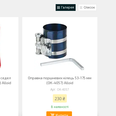
Галерея
Список
 седел
Оправка поршневих кілець 53-175 мм
 Alloid
(ОК-4057) Alloid
OK-4057
230 ₴
В наявності
Купити