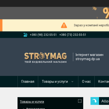
Зараз у компанії нероб
+380 (98) 232-55-51
+380 (73) 232-55-51
Інтернет магазин
stroymag.dp.ua
Главная
Товары и услуги
О нас
Конта
All
Товары и услуги
Автотовари