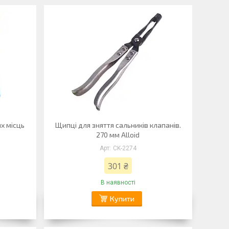
х місць
Щипці для зняття сальників клапанів.
270 мм Alloid
CK-2274
301 ₴
В наявності
Купити