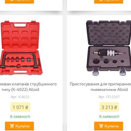
рювач клапанів струбцинного
Пристосування для притирання
типу (K-4022) Alloid
пневматичне Alloid
K-4022
ПП-2207
1 071 ₴
3 213 ₴
В наявності
В наявності
Купити
Купити