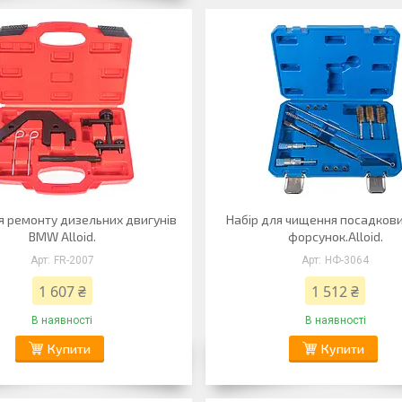
я ремонту дизельних двигунів
Набір для чищення посадкови
BMW Alloid.
форсунок.Alloid.
FR-2007
НФ-3064
1 607 ₴
1 512 ₴
В наявності
В наявності
Купити
Купити