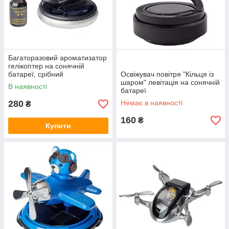
Багаторазовий ароматизатор
гелікоптер на сонячній
батареї, срібний
Освіжувач повітря "Кільця iз
шаром" левітація на сонячній
В наявності
батареї
280
Немає в наявності
₴
160
₴
Купити