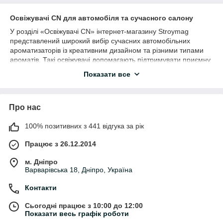
Освіжувачі CN для автомобіля та сучасного салону
У розділі «Освіжувачі CN» інтернет-магазину Stroymag
представлений широкий вибір сучасних автомобільних
ароматизаторів із креативним дизайном та різними типами
ароматів. Такі освіжувачі допомагають підтримувати приємну
атмосферу у салоні автомобіля та водночас стають стильним
Показати все
аксесуаром інтер’єру.
У категорії представлені класичні ароматизатори,
декоративні моделі, освіжувачі на сонячній батареї, LED-
Про нас
ароматизатори та сучасні дизайнерські аксесуари для
автомобіля.
100% позитивних з 441 відгука за рік
Що входить у категорію «Освіжувачі
CN»
Працює з 26.12.2014
м. Дніпро
• автомобільні ароматизатори CN
Варварівська 18, Дніпро, Україна
• освіжувачі повітря для авто
• декоративні ароматизатори
Контакти
• освіжувачі на сонячній батареї
• LED-ароматизатори
Сьогодні працює з 10:00 до 12:00
• гелеві освіжувачі
Показати весь графік роботи
• парфумовані ароматизатори