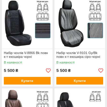
Набір чохлів V-8866 Bk повн
Набір чохлів V-9101 Gy/Bk
к-т екошкіра чорні
повн к-т екошкіра сіро-чорні
В наявності
В наявності
5 500
5 500
₴
₴
Купити
Купити