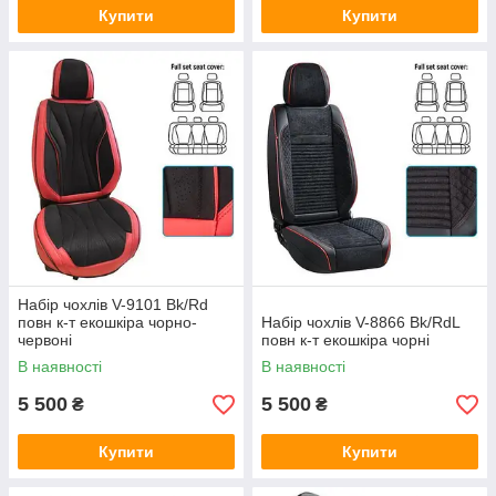
Купити
Купити
Набір чохлів V-9101 Bk/Rd
повн к-т екошкіра чорно-
Набір чохлів V-8866 Bk/RdL
червоні
повн к-т екошкіра чорні
В наявності
В наявності
5 500
5 500
₴
₴
Купити
Купити