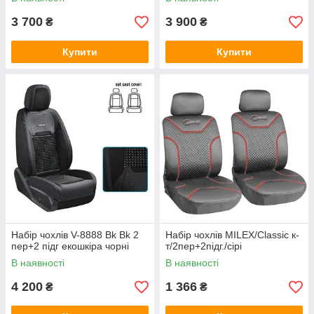
3 700
3 900
₴
₴
Купити
Купити
Набір чохлів V-8888 Bk Bk 2
Набір чохлів MILEX/Classic к-
пер+2 підг екошкіра чорні
т/2пер+2підг./сірі
В наявності
В наявності
4 200
1 366
₴
₴