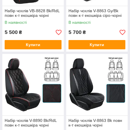
Набір чохлів VB-8828 Bk/RdL
Набір чохлів V-8863 Gy/Bk
повн к-т екошкіра чорні
повн к-т екошкіра сіро-чорні
В наявності
В наявності
5 500
5 700
₴
₴
Купити
Купити
Набір чохлів V-8890 Bk/RdL
Набір чохлів V-8863 Bk повн
повн к-т екошкіра чорні
к-т екошкіра чорні