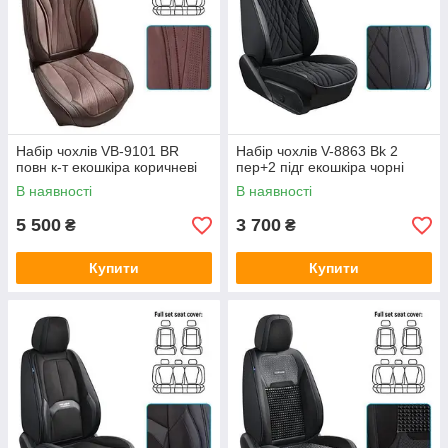
Набір чохлів VB-9101 BR
Набір чохлів V-8863 Bk 2
повн к-т екошкіра коричневі
пер+2 підг екошкіра чорні
В наявності
В наявності
5 500
3 700
₴
₴
Купити
Купити