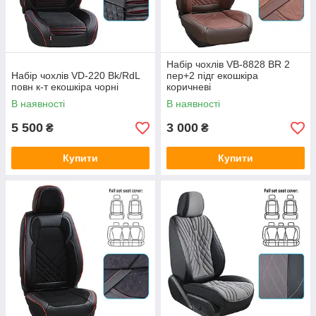
Набір чохлів VB-8828 BR 2
Набір чохлів VD-220 Bk/RdL
пер+2 підг екошкіра
повн к-т екошкіра чорні
коричневі
В наявності
В наявності
5 500
3 000
₴
₴
Купити
Купити