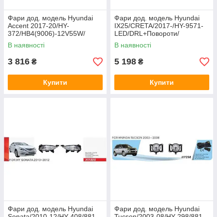
Фари дод. модель Hyundai
Фари дод. модель Hyundai
Accent 2017-20/HY-
IX25/CRETA/2017-/HY-9571-
372/HB4(9006)-12V55W/
LED/DRL+Повороти/
ел.проводка
ел.проводка
В наявності
В наявності
3 816
5 198
₴
₴
Купити
Купити
Фари дод. модель Hyundai
Фари дод. модель Hyundai
Sonata/2010-12/HY-408/881-
Tucson/2003-08/HY-298/881-