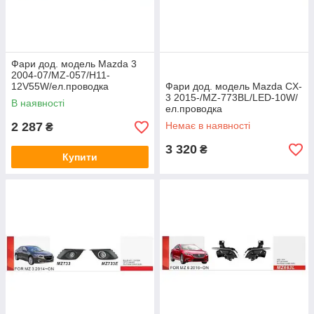
Фари дод. модель Mazda 3
2004-07/MZ-057/H11-
12V55W/ел.проводка
Фари дод. модель Mazda CX-
3 2015-/MZ-773BL/LED-10W/
В наявності
ел.проводка
2 287
Немає в наявності
₴
3 320
₴
Купити