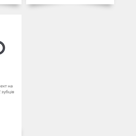
лект на
2 зубців