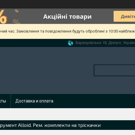
очий час. Замовлення та повідомлення будуть оброблені з 10:00 найближч
Варварівська 18, Дніпро, Україн
кты
Доставка и оплата
трумент Alloid. Рем. комплекти на тріскачки