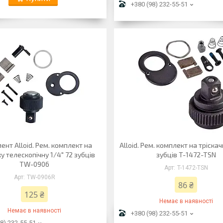
+380 (98) 232-55-51
ент Alloid. Рем. комплект на
Alloid. Рем. комплект на тріскач
ку телескопічну 1/4" 72 зубців
зубців T-1472-TSN
TW-0906
T-1472-TSN
TW-0906R
86 ₴
125 ₴
Немає в наявності
Немає в наявності
+380 (98) 232-55-51
8) 232-55-51