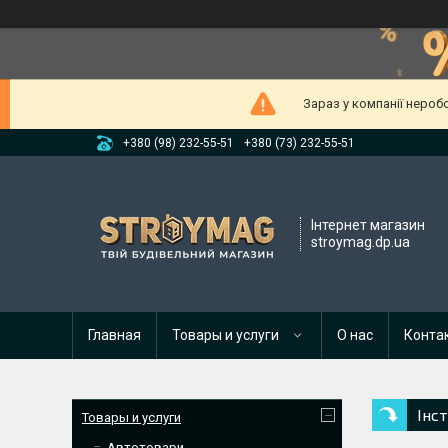
Зараз у компанії нероб
+380 (98) 232-55-51
+380 (73) 232-55-51
Інтернет магазин
stroymag.dp.ua
Главная
Товары и услуги
О нас
Конта
Інс
Товары и услуги
Автотовари