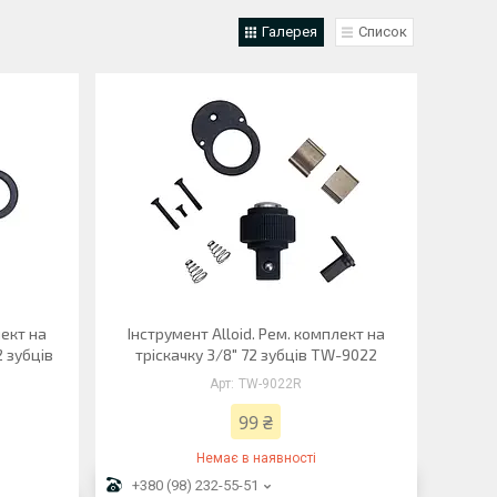
Галерея
Список
лект на
Інструмент Alloid. Рем. комплект на
2 зубців
тріскачку 3/8" 72 зубців TW-9022
TW-9022R
99 ₴
Немає в наявності
+380 (98) 232-55-51