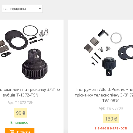
м. комплект на тріскачку 3/8" 72
Інструмент Alloid. Рем. комп
зубців T-1372-TSN
тріскачку телескопічну 3/8" 7
TW-0870
T-1372-TSN
TW-0870R
99 ₴
130 ₴
В наявності
Немає в наявності
Купити