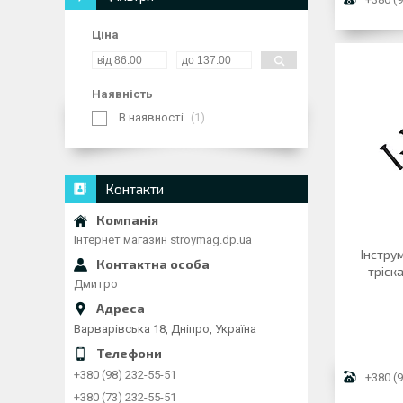
Ціна
Наявність
В наявності
1
Контакти
Інтернет магазин stroymag.dp.ua
Інструм
тріск
Дмитро
Варварівська 18, Дніпро, Україна
+380 (98) 232-55-51
+380 (9
+380 (73) 232-55-51