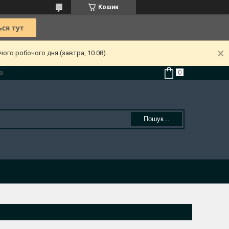
Кошик
ого робочого дня (завтра, 10.08).
а
Пошук...