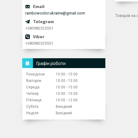
rainbowcolor.ukraine@gmail.com
+380982325551
+380982325551
Графік роботи
Понеділок
10:00
15:00
Вівторок
10:00
15:00
Середа
10:00
15:00
Четвер
10:00
15:00
Пʼятниця
10:00
12:00
Субота
Вихідний
Неділя
Вихідний