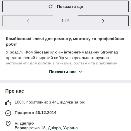
Показати ще
1
/ 5
Комбіновані ключі для ремонту, монтажу та професійних
робіт
У розділі «Комбіновані ключі» інтернет-магазину Stroymag
представлений широкий вибір універсального ручного
інструменту для роботи з гайками, болтами та різьбовими
з’єднаннями. Комбіновані ключі поєднують ріжкову та
Показати все
накидну частину одного розміру, що робить їх максимально
практичними для ремонту автомобілів, монтажних,
слюсарних та будівельних робіт.
Про нас
Якісні комбіновані ключі забезпечують надійний захват
кріплення, комфортну роботу та високу стійкість до
100% позитивних з 441 відгука за рік
навантажень. Такий інструмент широко використовується у
автомайстернях, на СТО, у сервісному обслуговуванні
Працює з 26.12.2014
техніки та домашніх майстернях.
Що входить у категорію «Комбіновані
м. Дніпро
Варварівська 18, Дніпро, Україна
ключі»