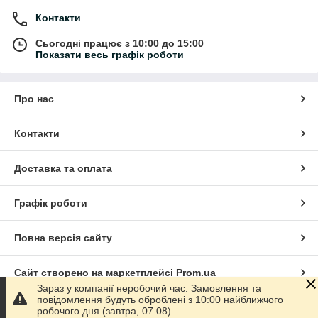
Контакти
• комбіновані гайкові ключі
• набори комбінованих ключів
Сьогодні працює з 10:00 до 15:00
• ключі з тріскачкою
Показати весь графік роботи
• подовжені комбіновані ключі
• короткі комбіновані ключі
• ключі Cr-V
Про нас
• професійні ключі для СТО
• метричні комбіновані ключі
• дюймові комбіновані ключі
Контакти
• універсальні монтажні ключі
Для чого використовуються
Доставка та оплата
комбіновані ключі
Графік роботи
Комбіновані ключі застосовуються для:
• ремонту автомобілів
• монтажних та слюсарних робіт
Повна версія сайту
• закручування та відкручування гайок і болтів
• обслуговування техніки
Сайт створено на маркетплейсі
Prom.ua
• будівельних робіт
Зараз у компанії неробочий час. Замовлення та
• ремонту обладнання
повідомлення будуть оброблені з 10:00 найближчого
• домашнього ремонту
Політика конфіденційності
робочого дня (завтра, 07.08).
• професійного сервісу