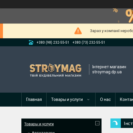
Зараз у компанії нероб
+380 (98) 232-55-51
+380 (73) 232-55-51
Інтернет магазин
stroymag.dp.ua
Главная
Товары и услуги
О нас
Конта
Інс
Товары и услуги
Автотовари