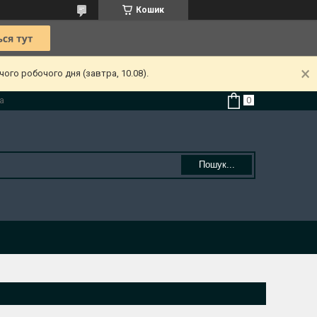
Кошик
ого робочого дня (завтра, 10.08).
а
Пошук...