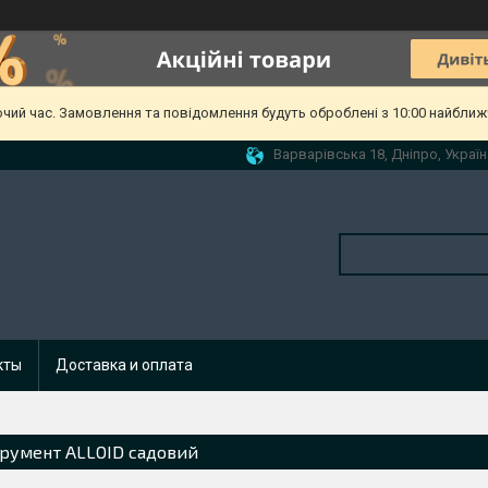
очий час. Замовлення та повідомлення будуть оброблені з 10:00 найближч
Варварівська 18, Дніпро, Україн
кты
Доставка и оплата
трумент ALLOID садовий