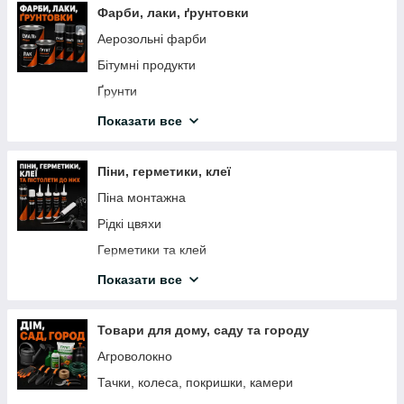
Фарби, лаки, ґрунтовки
Відрізні кола по каменю
Аерозольні фарби
Кола зачистні коралові
Бітумні продукти
Стрічка шліфувальна нескінченна
Ґрунти
Борфрези твердосплавні по металу
Водоемульсійні фарби
Показати все
Свердла і бури
Добавки до бетону
Барвники
Піни, герметики, клеї
Лаки
Піна монтажна
Покриття для дерева
Рідкі цвяхи
Розчинники
Герметики та клей
Шпаклювання, штукатурки
Пістолет для піни і герметиків
Показати все
Емаль для дерева та металу
Клея
Декоративна фарба
Товари для дому, саду та городу
Фарба Вагонка ПФ-133
Агроволокно
Молоткова фарба
Тачки, колеса, покришки, камери