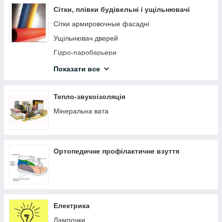
Струбцини
Сітки, плівки будівельні і ущільнювачі
Ящики, органайзери
Сітки армировочные фасадні
Ножівки, пили
Ущільнювач дверей
ЗАКЛЕПКИ ТА ЗАКЛЕПНИКИ
Гідро-паробарьери
Кутники
Сітка армуюча штукатурка для внутрішніх робіт
Показати все
Ручні труборізи, ножиці для труб
Серпянка
Ножиці ручні по металу
Сітка антимоскітна
Тепло-звукоізоляція
Будівельні олівці, маркери
Мікрофібра для бетону та стяжок
Мінеральна вата
Степлери будівельні та скоби
Голівки
Ортопедичне профілактичне взуття
Стамески
Біти
Трубки, шланги
Паяльники
Електрика
Зубила, монтувалки
Лампочки