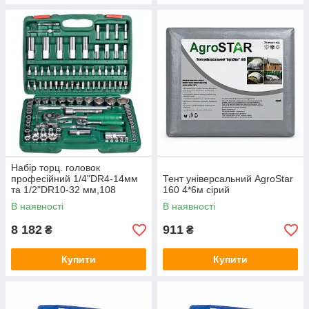
Набір торц. головок
професійний 1/4"DR4-14мм
Тент універсальний AgroStar
та 1/2"DR10-32 мм,108
160 4*6м сірий
предм (TK-108) HANS
В наявності
В наявності
8 182
911
₴
₴
Купити
Купити