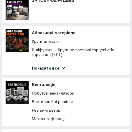
ЗАПОВНЮВАЧ ШВІВ
Товщиноміри
Пневмоінструмент
Абразивні матеріали
Круги алмазні
Шліфувальні Круги пелюсткові торцеві або
тарілчасті (КЛТ)
Круги відрізні, зачисні
Показати все
Пилочки для електролобзиків
Пиляльні диски по дереву
Вентиляція
Наждачний папір
Побутові вентилятори
Щітки по металу
Вентиляційні решітки
Сітка затиральна
Ревізійні дверці
Шліфувальні губки
Металеві фланці
Кола на липучці
Алмазні шліфувальні чашки