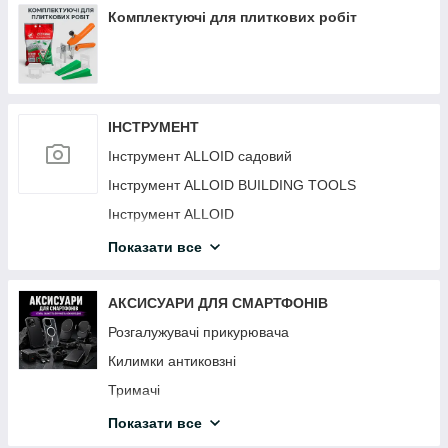
Комплектуючі для плиткових робіт
ІНСТРУМЕНТ
Інструмент ALLOID садовий
Інструмент ALLOID BUILDING TOOLS
Інструмент ALLOID
Інструмент HANS
Показати все
Інструмент TJG
АКСИСУАРИ ДЛЯ СМАРТФОНІВ
Розгалужувачі прикурювача
Килимки антиковзні
Тримачі
Автомобільні зарядні пристрої для смартфонів
Показати все