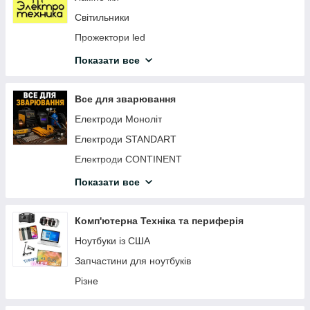
Світильники
Прожектори led
Датчики світла, руху
Показати все
Таймери
Подовжувачі
Все для зварювання
Розетки вимикачі вилки
Електроди Моноліт
Автоматика та щити
Електроди STANDART
Лампи настільні
Електроди CONTINENT
Ліхтарики світлодіодні
Електроди АРСЕНАЛ
Показати все
Патрони електричні
Електроди MAXweld
Нічні лампи
Дріт зварювальний
Комп'ютерна Техніка та периферія
Дзвінки дверні бездротові
Магніти для зварювання
Ноутбуки із США
Led-стрічка світлодіодна
Запчастини для ноутбуків
Конектори
Різне
Світильники промислові світлодіодні