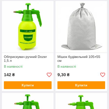
Обприскувач ручний Dozer
Мішок будівельний 105×55
1,5 л
см
В наявності
В наявності
142
9,30
₴
₴
Купити
Купити