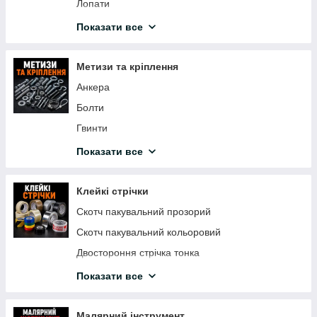
Акрилова фарба
Лопати
Відра, тази
Показати все
Сітка зварна
Плівка поліетиленова
Метизи та кріплення
Секатори
Анкера
Побутова хімія
Болти
Ліска для тримера
Гвинти
Шнури, шпагати, мотузки
Гайки
Показати все
Шланги для поливання
Цвяхи
Гриль
Дюбеля
Клейкі стрічки
Туризм
Заклепки
Скотч пакувальний прозорий
Сітка затіняюча
Кріплення для теплоізоляції
Скотч пакувальний кольоровий
Гаки, гачки
Двостороння стрічка тонка
Самонарізи
Двосторонній скотч на спіненої основі
Показати все
Шурупи
Скотч двосторонній на тканинній основі
Шайби
Двосторонній скотч на поліпропіленовій основі
Малярний інструмент