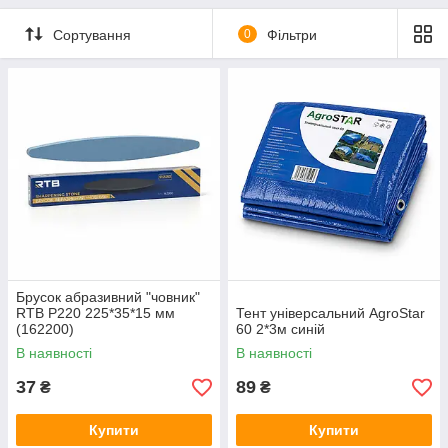
Мережеві зарядні пристрої
Кабелі
Сортування
0
Фільтри
Портативні джерела живлення
Брусок абразивний "човник"
RTB Р220 225*35*15 мм
Тент універсальний AgroStar
(162200)
60 2*3м синій
В наявності
В наявності
37
89
₴
₴
Купити
Купити