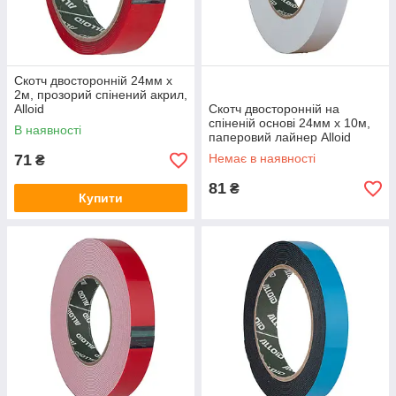
Скотч двосторонній 24мм х
2м, прозорий спінений акрил,
Alloid
Скотч двосторонній на
спіненій основі 24мм х 10м,
В наявності
паперовий лайнер Alloid
71
Немає в наявності
₴
81
₴
Купити