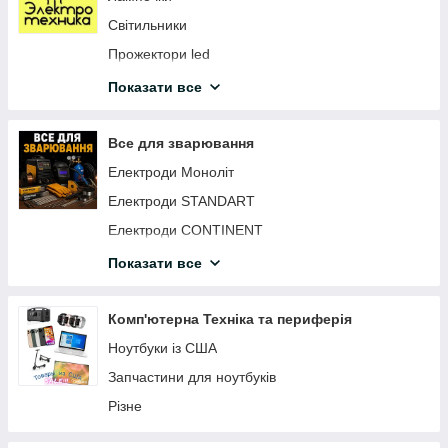
Світильники
Прожектори led
Датчики світла, руху
Показати все
Таймери
Подовжувачі
Все для зварювання
Розетки вимикачі вилки
Електроди Моноліт
Автоматика та щити
Електроди STANDART
Лампи настільні
Електроди CONTINENT
Ліхтарики світлодіодні
Електроди АРСЕНАЛ
Показати все
Патрони електричні
Електроди MAXweld
Нічні лампи
Дріт зварювальний
Комп'ютерна Техніка та периферія
Дзвінки дверні бездротові
Магніти для зварювання
Ноутбуки із США
Led-стрічка світлодіодна
Запчастини для ноутбуків
Конектори
Різне
Світильники промислові світлодіодні