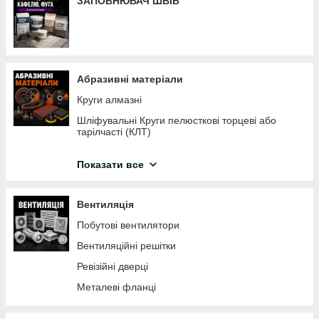
ЗАПОВНЮВАЧ ШВІВ
Товщиноміри
Пневмоінструмент
Абразивні матеріали
Круги алмазні
Шліфувальні Круги пелюсткові торцеві або
тарілчасті (КЛТ)
Круги відрізні, зачисні
Показати все
Пилочки для електролобзиків
Пиляльні диски по дереву
Вентиляція
Наждачний папір
Побутові вентилятори
Щітки по металу
Вентиляційні решітки
Сітка затиральна
Ревізійні дверці
Шліфувальні губки
Металеві фланці
Кола на липучці
Алмазні шліфувальні чашки