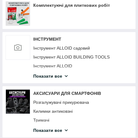
Комплектуючі для плиткових робіт
ІНСТРУМЕНТ
Інструмент ALLOID садовий
Інструмент ALLOID BUILDING TOOLS
Інструмент ALLOID
Інструмент HANS
Показати все
Інструмент TJG
АКСИСУАРИ ДЛЯ СМАРТФОНІВ
Розгалужувачі прикурювача
Килимки антиковзні
Тримачі
Автомобільні зарядні пристрої для смартфонів
Показати все