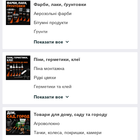
Фарби, лаки, ґрунтовки
Відрізні кола по каменю
Аерозольні фарби
Кола зачистні коралові
Бітумні продукти
Стрічка шліфувальна нескінченна
Ґрунти
Борфрези твердосплавні по металу
Водоемульсійні фарби
Показати все
Свердла і бури
Добавки до бетону
Барвники
Піни, герметики, клеї
Лаки
Піна монтажна
Покриття для дерева
Рідкі цвяхи
Розчинники
Герметики та клей
Шпаклювання, штукатурки
Пістолет для піни і герметиків
Показати все
Емаль для дерева та металу
Клея
Декоративна фарба
Товари для дому, саду та городу
Фарба Вагонка ПФ-133
Агроволокно
Молоткова фарба
Тачки, колеса, покришки, камери