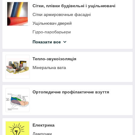
Струбцини
Сітки, плівки будівельні і ущільнювачі
Ящики, органайзери
Сітки армировочные фасадні
Ножівки, пили
Ущільнювач дверей
ЗАКЛЕПКИ ТА ЗАКЛЕПНИКИ
Гідро-паробарьери
Кутники
Сітка армуюча штукатурка для внутрішніх робіт
Показати все
Ручні труборізи, ножиці для труб
Серпянка
Ножиці ручні по металу
Сітка антимоскітна
Тепло-звукоізоляція
Будівельні олівці, маркери
Мікрофібра для бетону та стяжок
Мінеральна вата
Степлери будівельні та скоби
Голівки
Ортопедичне профілактичне взуття
Стамески
Біти
Трубки, шланги
Паяльники
Електрика
Зубила, монтувалки
Лампочки