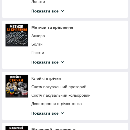
Акрилова фарба
Лопати
Відра, тази
Показати все
Сітка зварна
Плівка поліетиленова
Метизи та кріплення
Секатори
Анкера
Побутова хімія
Болти
Ліска для тримера
Гвинти
Шнури, шпагати, мотузки
Гайки
Показати все
Шланги для поливання
Цвяхи
Гриль
Дюбеля
Клейкі стрічки
Туризм
Заклепки
Скотч пакувальний прозорий
Кріплення для теплоізоляції
Скотч пакувальний кольоровий
Гаки, гачки
Двостороння стрічка тонка
Самонарізи
Двосторонній скотч на спіненої основі
Показати все
Шурупи
Скотч двосторонній на тканинній основі
Шайби
Двосторонній скотч на поліпропіленовій основі
Малярний інструмент