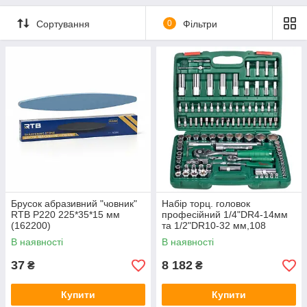
Мережеві зарядні пристрої
Кабелі
Сортування
0
Фільтри
Портативні джерела живлення
Брусок абразивний "човник"
Набір торц. головок
RTB Р220 225*35*15 мм
професійний 1/4"DR4-14мм
(162200)
та 1/2"DR10-32 мм,108
предм (TK-108) HANS
В наявності
В наявності
37
8 182
₴
₴
Купити
Купити