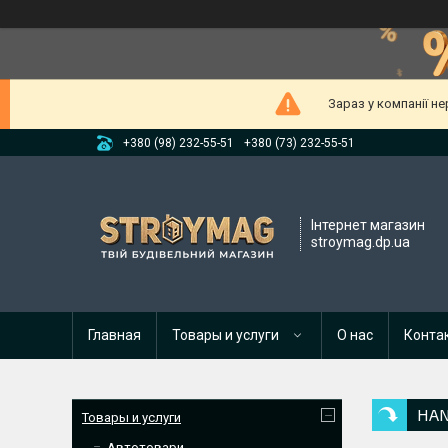
Зараз у компанії н
+380 (98) 232-55-51
+380 (73) 232-55-51
Інтернет магазин
stroymag.dp.ua
Главная
Товары и услуги
О нас
Конта
HAN
Товары и услуги
Автотовари