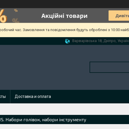
еробочий час. Замовлення та повідомлення будуть оброблені з 10:00 найб
Варварівська 18, Дніпро, Україн
кты
Доставка и оплата
S. Набори голівок, набори інструменту