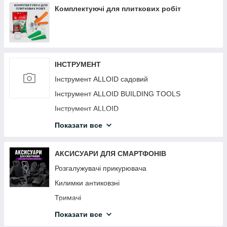
Комплектуючі для плиткових робіт
ІНСТРУМЕНТ
Інструмент ALLOID садовий
Інструмент ALLOID BUILDING TOOLS
Інструмент ALLOID
Інструмент HANS
Показати все
Інструмент TJG
АКСИСУАРИ ДЛЯ СМАРТФОНІВ
Розгалужувачі прикурювача
Килимки антиковзні
Тримачі
Автомобільні зарядні пристрої для смартфонів
Показати все