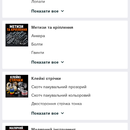
Акрилова фарба
Лопати
Відра, тази
Показати все
Сітка зварна
Плівка поліетиленова
Метизи та кріплення
Секатори
Анкера
Побутова хімія
Болти
Ліска для тримера
Гвинти
Шнури, шпагати, мотузки
Гайки
Показати все
Шланги для поливання
Цвяхи
Гриль
Дюбеля
Клейкі стрічки
Туризм
Заклепки
Скотч пакувальний прозорий
Сітка затіняюча
Кріплення для теплоізоляції
Скотч пакувальний кольоровий
Гаки, гачки
Двостороння стрічка тонка
Самонарізи
Двосторонній скотч на спіненої основі
Показати все
Шурупи
Скотч двосторонній на тканинній основі
Шайби
Двосторонній скотч на поліпропіленовій основі
Малярний інструмент