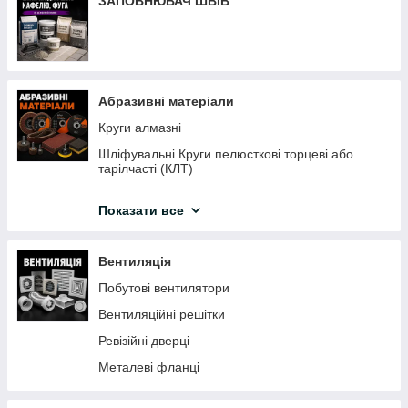
ЗАПОВНЮВАЧ ШВІВ
Товщиноміри
Пневмоінструмент
Абразивні матеріали
Круги алмазні
Шліфувальні Круги пелюсткові торцеві або
тарілчасті (КЛТ)
Круги відрізні, зачисні
Показати все
Пилочки для електролобзиків
Пиляльні диски по дереву
Вентиляція
Наждачний папір
Побутові вентилятори
Щітки по металу
Вентиляційні решітки
Сітка затиральна
Ревізійні дверці
Шліфувальні губки
Металеві фланці
Кола на липучці
Алмазні шліфувальні чашки