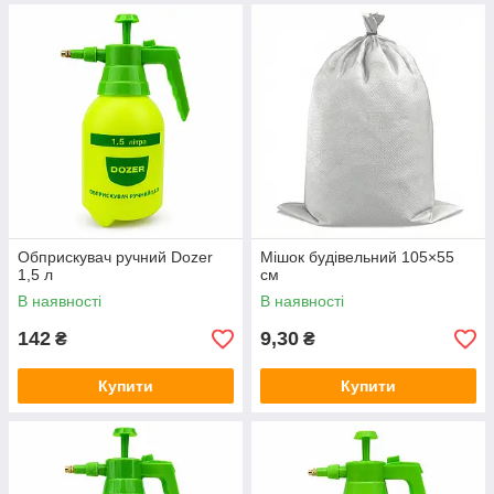
Обприскувач ручний Dozer
Мішок будівельний 105×55
1,5 л
см
В наявності
В наявності
142
9,30
₴
₴
Купити
Купити