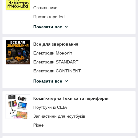
Світильники
Прожектори led
Датчики світла, руху
Показати все
Таймери
Подовжувачі
Все для зварювання
Розетки вимикачі вилки
Електроди Моноліт
Автоматика та щити
Електроди STANDART
Лампи настільні
Електроди CONTINENT
Ліхтарики світлодіодні
Електроди АРСЕНАЛ
Показати все
Патрони електричні
Електроди MAXweld
Нічні лампи
Дріт зварювальний
Комп'ютерна Техніка та периферія
Дзвінки дверні бездротові
Магніти для зварювання
Ноутбуки із США
Led-стрічка світлодіодна
Запчастини для ноутбуків
Конектори
Різне
Світильники промислові світлодіодні