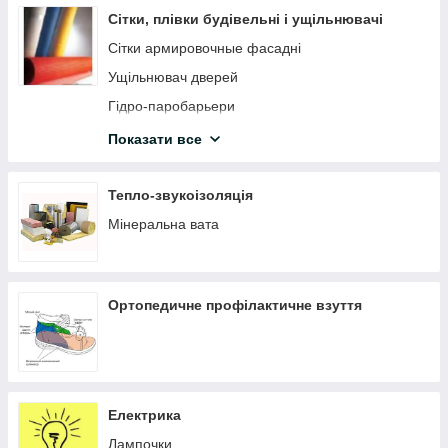
Струбцини
Сітки, плівки будівельні і ущільнювачі
Ящики, органайзери
Сітки армировочные фасадні
Ножівки, пили
Ущільнювач дверей
ЗАКЛЕПКИ ТА ЗАКЛЕПНИКИ
Гідро-паробарьери
Кутники
Сітка армуюча штукатурка для внутрішніх робіт
Показати все
Ручні труборізи, ножиці для труб
Серпянка
Ножиці ручні по металу
Сітка антимоскітна
Тепло-звукоізоляція
Будівельні олівці, маркери
Мікрофібра для бетону та стяжок
Мінеральна вата
Степлери будівельні та скоби
Голівки
Ортопедичне профілактичне взуття
Стамески
Біти
Трубки, шланги
Паяльники
Електрика
Зубила, монтувалки
Лампочки