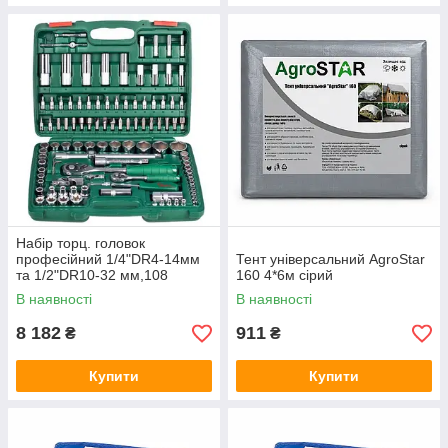
Набір торц. головок
професійний 1/4"DR4-14мм
Тент універсальний AgroStar
та 1/2"DR10-32 мм,108
160 4*6м сірий
предм (TK-108) HANS
В наявності
В наявності
8 182
911
₴
₴
Купити
Купити