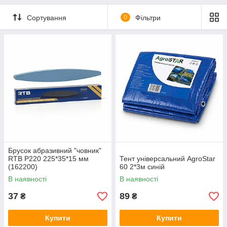
Мережеві зарядні пристрої
Кабелі
Сортування
0
Фільтри
Портативні джерела живлення
Брусок абразивний "човник"
RTB Р220 225*35*15 мм
Тент універсальний AgroStar
(162200)
60 2*3м синій
В наявності
В наявності
37
89
₴
₴
Купити
Купити