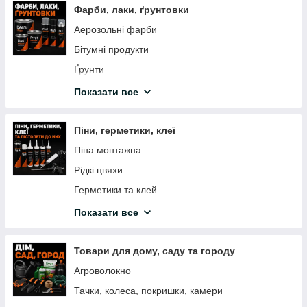
Фарби, лаки, ґрунтовки
Відрізні кола по каменю
Аерозольні фарби
Кола зачистні коралові
Бітумні продукти
Стрічка шліфувальна нескінченна
Ґрунти
Борфрези твердосплавні по металу
Водоемульсійні фарби
Показати все
Свердла і бури
Добавки до бетону
Барвники
Піни, герметики, клеї
Лаки
Піна монтажна
Покриття для дерева
Рідкі цвяхи
Розчинники
Герметики та клей
Шпаклювання, штукатурки
Пістолет для піни і герметиків
Показати все
Емаль для дерева та металу
Клея
Декоративна фарба
Товари для дому, саду та городу
Фарба Вагонка ПФ-133
Агроволокно
Молоткова фарба
Тачки, колеса, покришки, камери