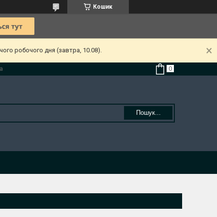
Кошик
ого робочого дня (завтра, 10.08).
а
Пошук...