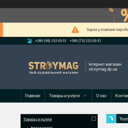
Зараз у компанії нероб
+380 (98) 232-55-51
+380 (73) 232-55-51
Інтернет магазин
stroymag.dp.ua
Главная
Товары и услуги
О нас
Конта
Toy
Товары и услуги
Автотовари