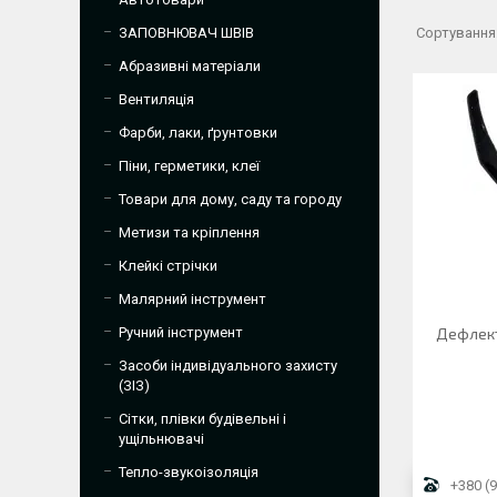
ЗАПОВНЮВАЧ ШВІВ
Абразивні матеріали
Вентиляція
Фарби, лаки, ґрунтовки
Піни, герметики, клеї
Товари для дому, саду та городу
Метизи та кріплення
Клейкі стрічки
Малярний інструмент
Ручний інструмент
Дефлект
Засоби індивідуального захисту
(ЗІЗ)
Сітки, плівки будівельні і
ущільнювачі
Тепло-звукоізоляція
+380 (9