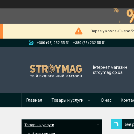
Зараз у компанії нероб
+380 (98) 232-55-51
+380 (73) 232-55-51
Інтернет магазин
stroymag.dp.ua
Главная
Товары и услуги
О нас
Конта
Jee
Товары и услуги
Автотовари