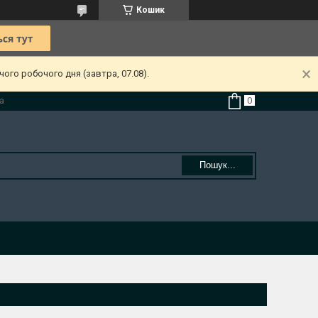
Кошик
ого робочого дня (завтра, 07.08).
а
Пошук...