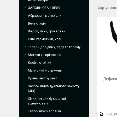
ЗАПОВНЮВАЧ ШВІВ
Абразивні матеріали
Вентиляція
Фарби, лаки, ґрунтовки
Піни, герметики, клеї
Товари для дому, саду та городу
Метизи та кріплення
Клейкі стрічки
Малярний інструмент
Ручний інструмент
Дефлект
Засоби індивідуального захисту
(ЗІЗ)
Сітки, плівки будівельні і
ущільнювачі
Тепло-звукоізоляція
+380 (9