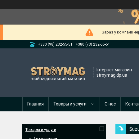
Зараз у компанії н
+380 (98) 232-55-51
+380 (73) 232-55-51
Інтернет магазин
stroymag.dp.ua
Главная
Товары и услуги
О нас
Конта
Suzu
Товары и услуги
Автотовари