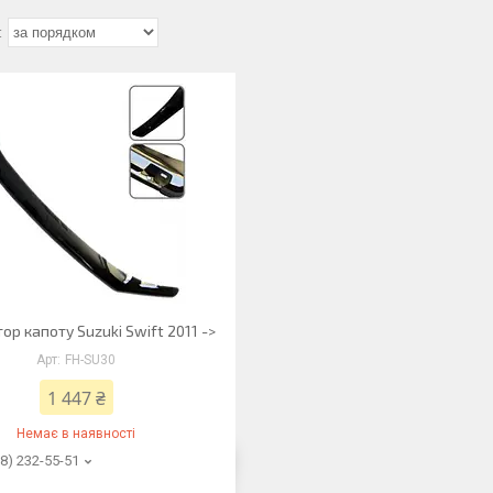
р капоту Suzuki Swift 2011 ->
FH-SU30
1 447 ₴
Немає в наявності
8) 232-55-51