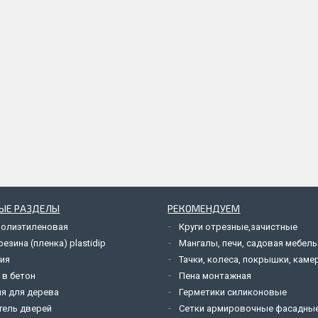
ЫЕ РАЗДЕЛЫ
РЕКОМЕНДУЕМ
полиэтиленовая
Круги отрезные,зачистные
езина (пленка) plastidip
Мангалы, печи, садовая мебель
ия
Тачки, колеса, покрышки, каме
 в бетон
Пена монтажная
я для дерева
Герметики силиконовые
тель дверей
Сетки армировочные фасадны