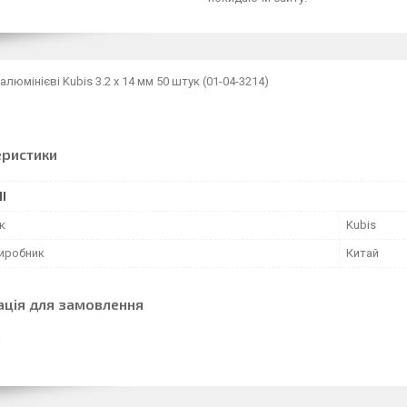
алюмінієві Kubis 3.2 х 14 мм 50 штук (01-04-3214)
еристики
І
к
Kubis
виробник
Китай
ація для замовлення