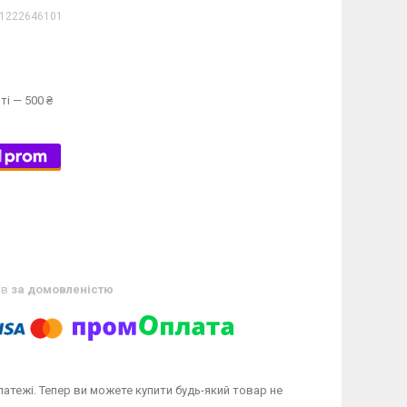
1222646101
ті — 500 ₴
ів
за домовленістю
латежі. Тепер ви можете купити будь-який товар не