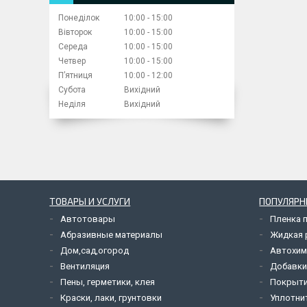
Понеділок
10:00
15:00
Вівторок
10:00
15:00
Середа
10:00
15:00
Четвер
10:00
15:00
Пʼятниця
10:00
12:00
Субота
Вихідний
Неділя
Вихідний
ТОВАРЫ И УСЛУГИ
ПОПУЛЯРН
Автотовары
Пленка 
Абразивные материалы
Жидкая р
Дом,сад,огород
Автохим
Вентиляция
Добавки
Пены, герметики, клея
Покрыти
Краски, лаки, грунтовки
Уплотни