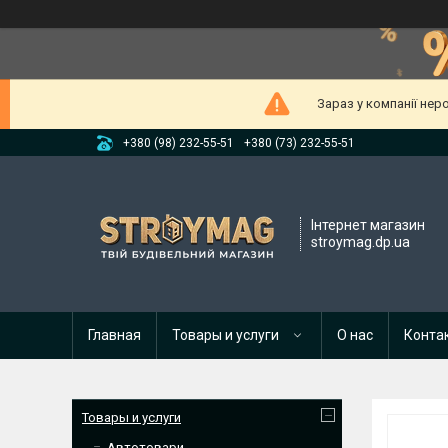
Зараз у компанії нер
+380 (98) 232-55-51
+380 (73) 232-55-51
Інтернет магазин
stroymag.dp.ua
Главная
Товары и услуги
О нас
Конта
Товары и услуги
Автотовари