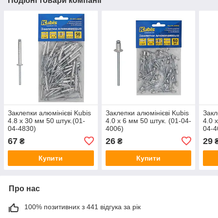
Подібні товари компанії
Заклепки алюмінієві Kubis
Заклепки алюмінієві Kubis
Закл
4.8 х 30 мм 50 штук.(01-
4.0 х 6 мм 50 штук. (01-04-
4.0 
04-4830)
4006)
04-4
67
26
29
₴
₴
Купити
Купити
Про нас
100% позитивних з 441 відгука за рік