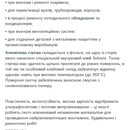
• при монтажі і ремонті покрівель;
• для герметизації вузлів, трубопроводів, корпусів;
• в процесі ремонту холодильного
обладнання
та
кондиціонерів;
• при монтажі вентиляційних систем;
• для з'єднання деталей з металевим покриттям у
промисловому виробництві.
Алюмінієва стрічка
складається з фольги, на одну із сторін
якого нанесено спеціальний каучуковий
клей
Solvent. Тонка
стрічка має здатність щільно прилягати до різних поверхонь, в
той час як особливий клейовий склад забезпечує відмінну
адгезію навіть при високих температурах (до 350°С).
Поверхня скотчу забезпечена захисною смугою з
силіконізованого паперу.
Пластичність, вологостійкість, висока здатність відображати
ультрафіолетове і теплове випромінювання – ці якості
роблять скотч алюмінієвий незамінним матеріалом для
проведення найрізноманітніших монтажних, будівельних і
ремонтних робіт.