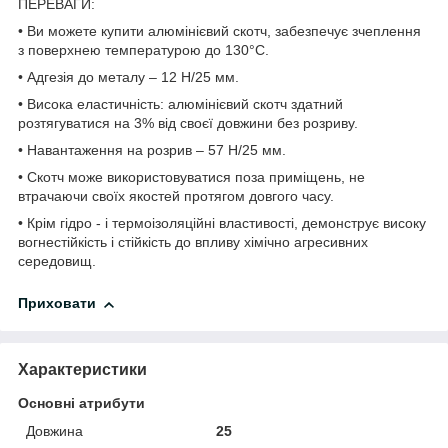
ПЕРЕВАГИ:
• Ви можете купити алюмінієвий скотч, забезпечує зчеплення
з поверхнею температурою до 130°С.
• Адгезія до металу – 12 Н/25 мм.
• Висока еластичність: алюмінієвий скотч здатний
розтягуватися на 3% від своєї довжини без розриву.
• Навантаження на розрив – 57 Н/25 мм.
• Скотч може використовуватися поза приміщень, не
втрачаючи своїх якостей протягом довгого часу.
• Крім гідро - і термоізоляційні властивості, демонструє високу
вогнестійкість і стійкість до впливу хімічно агресивних
середовищ.
Приховати
Характеристики
Основні атрибути
Довжина
25