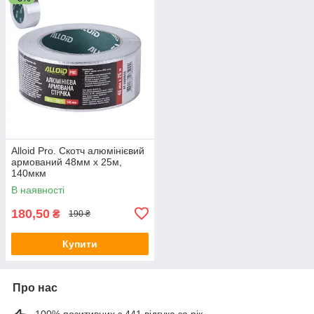
Alloid Pro. Скотч алюмінієвий
армований 48мм х 25м,
140мкм
В наявності
180,50
₴
190 ₴
Купити
Про нас
100% позитивних з 441 відгука за рік