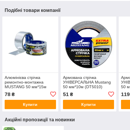
Подібні товари компанії
Алюмінієва стрічка
Армована стрічка
Армо
ремонтно-монтажна
УНІВЕРСАЛЬНА Mustang
УНІ
MUSTANG 50 мм*15м
50 мм*10м (DT5010)
50 м
(ALISO5015)
78
51
119
₴
₴
Купити
Купити
Акційні пропозиції та новинки
–5%