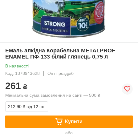
Емаль алкідна Корабельна METALPROF
ENAMEL ПФ-133 білий глянець 0,75 л
В наявності
Код: 1378943628
Опт і роздріб
261
₴
Мінімальна сума замовлення на сайті — 500 ₴
212,90 ₴
від 12 шт.
Купити
або