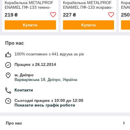
Корабельна METALPROF
Корабельна METALPROF
Кор
ENAMEL ПФ-133 темно-
ENAMEL ПФ-133 яскраво-
ENA
коричневий глянець 0,75 л
блакитна 0,75 л
вишн
219
227
250
₴
₴
Купити
Купити
Про нас
100% позитивних з 441 відгука за рік
Працює з 26.12.2014
м. Дніпро
Варварівська 18, Дніпро, Україна
Контакти
Сьогодні працює з 10:00 до 12:00
Показати весь графік роботи
Про нас