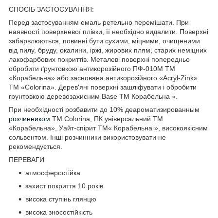
СПОСІБ ЗАСТОСУВАННЯ:
Перед застосуванням емаль ретельно перемішати. При
наявності поверхневої плівки, її необхідно видалити. Поверхні
забарвлюються, повинні бути сухими, міцними, очищеними
від пилу, бруду, окалини, іржі, жирових плям, старих неміцних
лакофарбових покриттів. Металеві поверхні попередньо
обробити ґрунтовкою антикорозійного ПФ-010М ТМ
«Корабельна» або заснована антикорозійного «Acryl-Zink»
TM «Colorina». Дерев'яні поверхні зашліфувати і обробити
грунтовкою деревозахисним Base ТМ Корабельна ».
При необхідності розбавити до 10% деароматизированным
розчинником
ТМ Colorina, ПК універсальний ТМ
«Корабельна», Уайт-спірит ТМ« Корабельна », високоякісним
сольвентом. Інші розчинники використовувати не
рекомендується.
ПЕРЕВАГИ
атмосферостійка
захист покриття 10 років
висока ступінь глянцю
висока зносостійкість