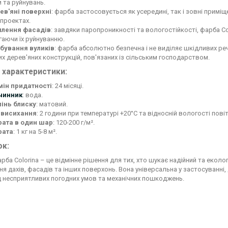
 та руйнувань.
ев'яні поверхні
: фарба застосовується як усередині, так і зовні примі
 проектах.
плення фасадів
: завдяки паропроникності та вологостійкості, фарба C
гаючи їх руйнуванню.
бування вуликів
: фарба абсолютно безпечна і не виділяє шкідливих ре
их дерев'яних конструкцій, пов'язаних із сільським господарством.
і характеристики:
мін придатності
: 24 місяці.
чинник
: вода.
пінь блиску
: матовий.
 висихання
: 2 години при температурі +20°С та відносній вологості пові
рата в один шар
: 120-200 г/м².
рата
: 1 кг на 5-8 м².
ок:
рба Colorina – це відмінне рішення для тих, хто шукає надійний та екол
я дахів, фасадів та інших поверхонь. Вона універсальна у застосуванні,
д несприятливих погодних умов та механічних пошкоджень.