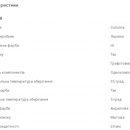
еристики
І
к
Colorina
виробник
Україна
ьна фарба
Ні
ху
Так
Графітови
ь компонентів
Однокомп
льна температура зберігання
35 град.
фарба
Так
ьна температура зберігання
5 град.
фарби
Акрилова
блиску
Матова
ридатності
24 міс