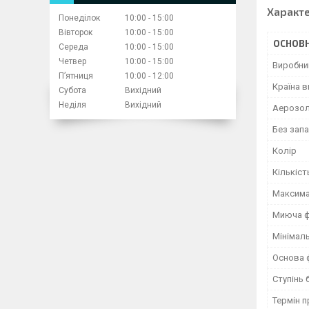
Характ
Понеділок
10:00
15:00
Вівторок
10:00
15:00
ОСНОВН
Середа
10:00
15:00
Четвер
10:00
15:00
Виробни
Пʼятниця
10:00
12:00
Країна 
Субота
Вихідний
Неділя
Вихідний
Аерозол
Без запа
Колір
Кількіст
Максима
Миюча 
Мінімал
Основа 
Ступінь 
Термін п