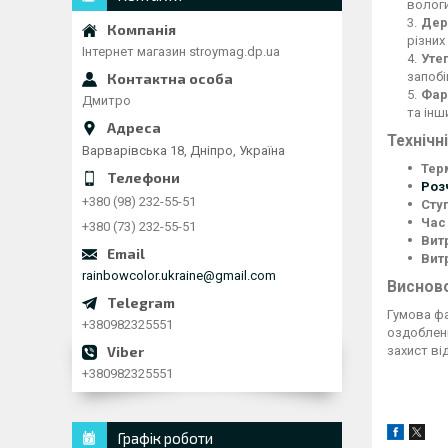
вологи
Дер
різних
Інтернет магазин stroymag.dp.ua
Уте
запобі
Фар
Дмитро
та інш
Технічн
Варварівська 18, Дніпро, Україна
Тер
Роз
+380 (98) 232-55-51
Сту
Час
+380 (73) 232-55-51
Вит
Вит
rainbowcolor.ukraine@gmail.com
Виснов
Гумова фа
+380982325551
оздобленн
захист ві
+380982325551
Графік роботи