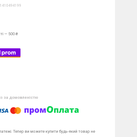
1410494199
ті — 500 ₴
ів
за домовленістю
латежі. Тепер ви можете купити будь-який товар не