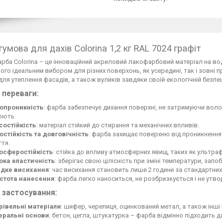
умова для дахів Colorina 1,2 кг RAL 7024 графіт
рба Colorina – це інноваційний акриловий лакофарбовий матеріал на вод
ого ідеальним вибором для різних поверхонь, як усередині, так і зовн
й для утеплення фасадів, а також вуликів завдяки своїй екологічній безпец
 переваги:
опроникність
: фарба забезпечує дихання поверхні, не затримуючи вол
юють.
состійкість
: матеріал стійкий до стирання та механічних впливів.
остійкість та довговічність
: фарба захищає поверхню від проникнення
тя.
осферостійкість
: стійка до впливу атмосферних явищ, таких як ультрафі
ока еластичність
: зберігає свою цілісність при зміні температури, зап
дке висихання
: час висихання становить лише 2 години за стандартних
стота нанесення
: фарба легко наноситься, не розбризкується і не утв
 застосування:
рівельні матеріали
: шифер, черепиця, оцинкований метал, а також інші
еральні основи
: бетон, цегла, штукатурка – фарба відмінно підходить 