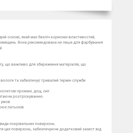
ній основі, який має безліч корисних властивостей,
і приміщень. Вона рекомендована не лише для фарбування
і.
огу, що важливо для збереження матеріалів, що
 вологи та забезпечує тривалий термін служби
олетові промені, дощ, сніг.
обігаючи розтріскуванню.
 умов.
орює патьоків.
 види покрівельних поверхонь.
для цих поверхонь, забезпечуючи додатковий захист від