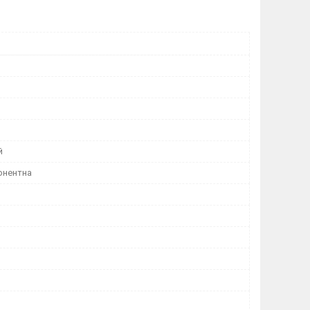
й
онентна