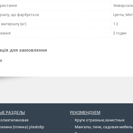
ористання
Універсал
ріалу, що фарбується
Цегла, Мет
матеріалу (кг)
1.2
ихання
2 годин
ація для замовлення
 ₴
ЫЕ РАЗДЕЛЫ
РЕКОМЕНДУЕМ
полиэтиленовая
Круги отрезные,зачистные
езина (пленка) plastidip
Мангалы, печи, садовая мебель