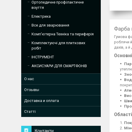
Ортопедичне профілактичне
взуття
Електрика
Все для зварювання
Фарба г
Комп'ютерна Техніка та периферія
Гумова фа
роблячи й
Комплектуючі для плиткових
дахів, а 
робіт
Основні
ІНСТРУМЕНТ
Пар
АКСИСУАРИ ДЛЯ СМАРТФОНІВ
утепл
Зно
О нас
Вод
покрит
Отзывы
Атм
Вис
Доставка и оплата
Шви
Про
Статті
Області
Пок
Мін
Контакти