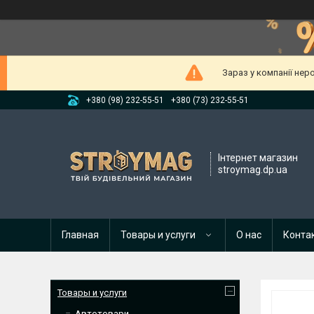
Зараз у компанії нер
+380 (98) 232-55-51
+380 (73) 232-55-51
Інтернет магазин
stroymag.dp.ua
Главная
Товары и услуги
О нас
Конта
Товары и услуги
Автотовари