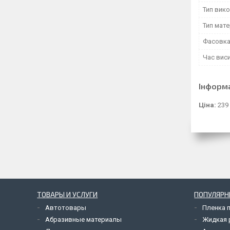
Тип вик
Тип мате
Фасовка 
Час вис
Інформ
Ціна:
239
ТОВАРЫ И УСЛУГИ
ПОПУЛЯРН
Автотовары
Пленка 
Абразивные материалы
Жидкая р