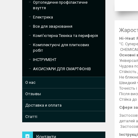
Ортопедичне профілактичне
взуття
Електрика
Все для зварювання
Жарост
Комп'ютерна Техніка та периферія
Hi-Heat 
°C. Супе
Комплектуючі для плиткових
CHEMICAL
робіт
Основні 
ІНСТРУМЕНТ
Універсал
Чудова по
АКСИСУАРИ ДЛЯ СМАРТФОНІВ
Стійкість
Не блякне
О нас
Швидкий ч
Точність 
Після вис
Отзывы
Стійка до
Доставка и оплата
Сфери за
Застосову
Статті
деталей а
Застосову
Інструкці
Контакти