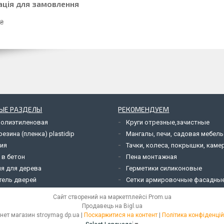
ація для замовлення
 ₴
ЫЕ РАЗДЕЛЫ
РЕКОМЕНДУЕМ
полиэтиленовая
Круги отрезные,зачистные
езина (пленка) plastidip
Мангалы, печи, садовая мебель
ия
Тачки, колеса, покрышки, каме
 в бетон
Пена монтажная
я для дерева
Герметики силиконовые
тель дверей
Сетки армировочные фасадны
Сайт створений на маркетплейсі
Prom.ua
Продавець на Bigl.ua
Інтернет магазин stroymag.dp.ua |
Поскаржитися на контент
|
Політика конфіденцій