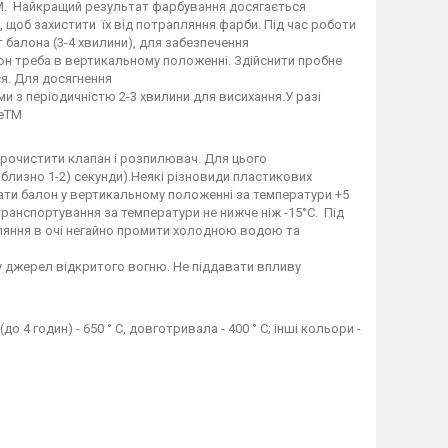
TM. Найкращий результат фарбування досягається
и, щоб захистити їх від потрапляння фарби. Під час роботи
т балона (3-4 хвилини), для забезпечення
н треба в вертикальному положенні. Здійснити пробне
ся. Для досягнення
 з періодичністю 2-3 хвилини для висихання.У разі
feTM
прочистити клапан і розпилювач. Для цього
иблизно 1-2) секунди).Неякі різновиди пластикових
ігати балон у вертикальному положенні за температури +5
 транспортування за температури не нижче ніж -15°С. Під
ляння в очі негайно промити холодною водою та
у джерел відкритого вогню. Не піддавати впливу
 4 годин) - 650 ° C, довготривала - 400 ° C; інші кольори -