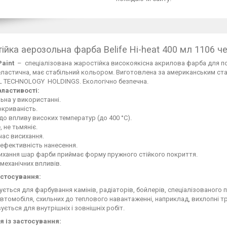
ійка аерозольна фарба Belife Hi-heat 400 мл 1106 ч
Paint
– спеціалізована жаростійка високоякісна акрилова фарба для по
реластична, має стабільний кольором. Виготовлена за американським 
 TECHNOLOGY HOLDINGS. Екологічно безпечна.
властивості:
ьна у використанні.
криваність.
 до впливу високих температур (до 400 °C).
, не тьмяніє.
ас висихання.
і ефективність нанесення.
ихання шар фарби приймає форму пружного стійкого покриття.
 механічних впливів.
стосування:
ється для фарбування камінів, радіаторів, бойлерів, спеціалізованог
втомобіля, схильних до теплового навантаженні, наприклад, вихлопні тр
ється для внутрішніх і зовнішніх робіт.
я із застосування: