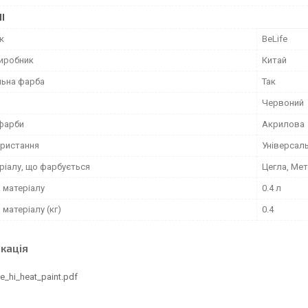
І
к
BeLife
виробник
Китай
ьна фарба
Так
Червоний
фарби
Акрилова
ористання
Універсал
ріалу, що фарбується
Цегла, Мет
 матеріалу
0.4 л
матеріалу (кг)
0.4
кація
fe_hi_heat_paint.pdf