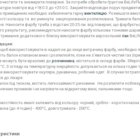
очистити та знежирити поверхня. За потреби обробити ґрунтом BeLife
атури повітря від +18 0 З до +25 0 С. Закрийте відповідні поруч предмет
х приміщеннях необхідно забезпечити гарну
вентиляцію
. Розмішати вміс
сті кольору та во уникнути закупорювання розпилювача. Тримати бало
я. Наносити фарбу треба з відстані 20-25 см. від поверхні, що фарбуєть
о результату, рекомендується наносити фарбу кількома тонкими шарами
отримання додаткового блиску використовувати аерозольний
лак
BeLi
дации:
 щоб використовувати в надалі не до кінця витрачену фарбу, необхідно 
ть балон клапаном вниз і розпилюйте, поки не з'явиться чистий газ (пр
в можуть бути вразливі до
розчинника
, міститься в складі фарби. Збер
5 °C. З огляду на температурну інерційність допускається на кілька годин
и використовувати окуляри, рукавички, робочий одяг. В случае потрап
я до лікаря.
лон під тиском, містить легкозаймисті речовини. Не розпиляти поблиз
нячних променів і не нагрівати на відкритому вікні, пальниками тощо.
рмостійкість емалі залежить від кольору: чорний, срібло - короткочасна (до
сна (до 4 годин) - 400°C, довготривала - 200°C.
еристики