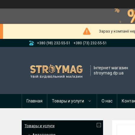
Зараз у компанії н
+380 (98) 232-55-51
+380 (73) 232-55-51
Інтернет магазин
stroymag.dp.ua
Главная
Товары и услуги
О нас
Конта
Товары и услуги
Автотовари