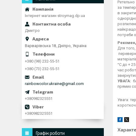
Ретельно 
за темпер
в закрити
Інтернет магазин stroymag.dp.ua
однорідно
розпиленн
найкращог
Дмитро
потреби 
Рекомен
Варварівська 18, Дніпро, Україна
Для того,
переверні
матеріалі
+380 (98) 232-55-51
°C до + 2
+380 (73) 232-55-51
час робот
звернутис
УВАГА:
ба
rainbowcolor.ukraine@gmail.com
прямих со
+380982325551
Увага: те
короткоча
+380982325551
Характ
Графік роботи