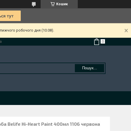
Кошик
лижчого робочого дня (10.08).
а
Пошук...
а Belife Hi-Heart Paint 400мл 1106 червона