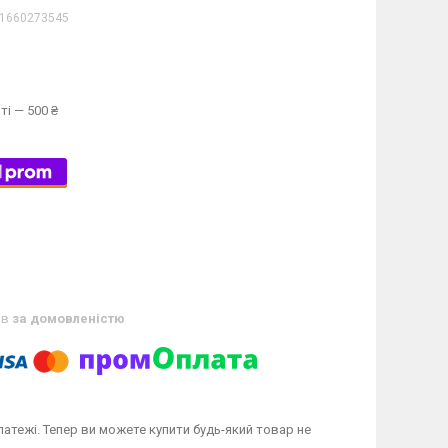
1660273545
ті — 500 ₴
ів
за домовленістю
латежі. Тепер ви можете купити будь-який товар не