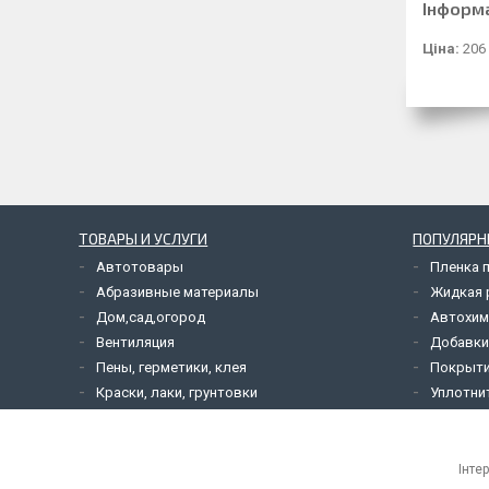
Інформ
Ціна:
206
ТОВАРЫ И УСЛУГИ
ПОПУЛЯРН
Автотовары
Пленка 
Абразивные материалы
Жидкая р
Дом,сад,огород
Автохим
Вентиляция
Добавки
Пены, герметики, клея
Покрыти
Краски, лаки, грунтовки
Уплотни