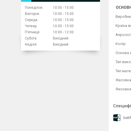
ОСНОВН
Понеділок
10:00
15:00
Вівторок
10:00
15:00
Виробни
Середа
10:00
15:00
Країна 
Четвер
10:00
15:00
Пʼятниця
10:00
12:00
Аерозол
Субота
Вихідний
Колір
Неділя
Вихідний
Основа 
Тип вик
Тип мате
Фасовка
Фасовка 
Специфі
beli