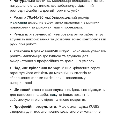
Натуральна щетина:
Макловиця обладнана якісною
натуральною щетиною, що забезпечує відмінний
розподіл фарби та довгий термін служби.
Розмір 70х44х30 мм:
Універсальний розмір
макловиці
дозволяє ефективно працювати з різними
поверхнями та різноманітними проектами.
Ручка для зручності:
Інтегрована ручка забезпечує
зручність використання та дозволяє точно контролювати
рухи при роботі.
Упаковка 6 упаковок/240 штук:
Економічна упаковка
робить макловицю доступною та зручною для
використання у професійних та домашніх умовах.
Надійне кріплення ворсу:
Міцне кріплення ворсу
гарантує його стійкість до механічних впливів та
збереження форми навіть при інтенсивному
використанні.
Широкий спектр застосування:
Ідеально підходить
для нанесення фарби,
лаку
та інших покриттів,
забезпечуючи рівномірне та якісне покриття.
Професійні результати:
Макловиця-щітка KUBIS
створена для тих, хто прагне ідеального виконання в