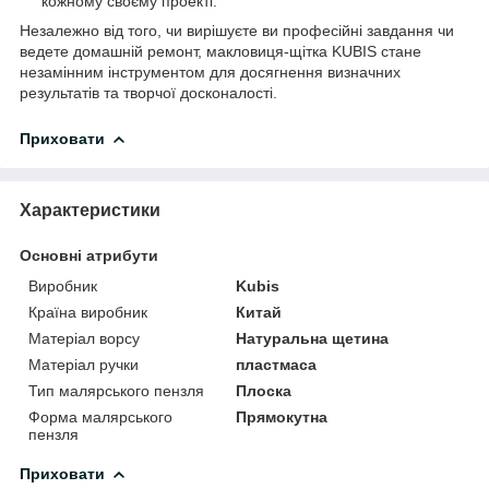
кожному своєму проекті.
Незалежно від того, чи вирішуєте ви професійні завдання чи
ведете домашній ремонт, макловиця-щітка KUBIS стане
незамінним інструментом для досягнення визначних
результатів та творчої досконалості.
Приховати
Характеристики
Основні атрибути
Виробник
Kubis
Країна виробник
Китай
Матеріал ворсу
Натуральна щетина
Матеріал ручки
пластмаса
Тип малярського пензля
Плоска
Форма малярського
Прямокутна
пензля
Приховати