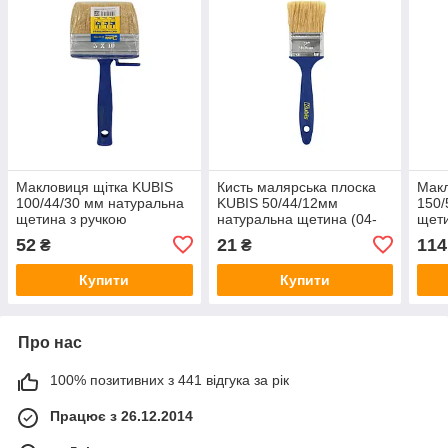
Макловиця щітка KUBIS
Кисть малярська плоска
Макл
100/44/30 мм натуральна
KUBIS 50/44/12мм
150/
щетина з ручкою
натуральна щетина (04-
щети
(6уп/240ящ) 04-00-7100
00-0050)
(6уп
52
21
114
₴
₴
Купити
Купити
Про нас
100% позитивних з 441 відгука за рік
Працює з 26.12.2014