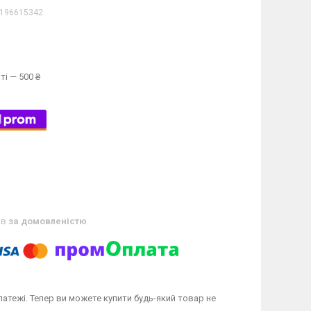
196615342
ті — 500 ₴
ів
за домовленістю
латежі. Тепер ви можете купити будь-який товар не