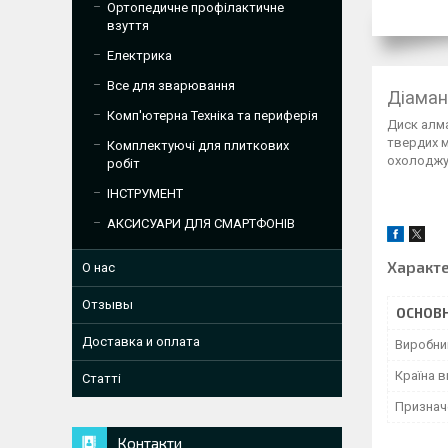
Ортопедичне профілактичне
взуття
Електрика
Все для зварювання
Діаман
Комп'ютерна Техніка та периферія
Диск алма
твердих м
Комплектуючі для плиткових
охолоджув
робіт
ІНСТРУМЕНТ
АКСИСУАРИ ДЛЯ СМАРТФОНІВ
Характ
О нас
Отзывы
ОСНОВН
Доставка и оплата
Виробни
Країна 
Статті
Признач
Контакти