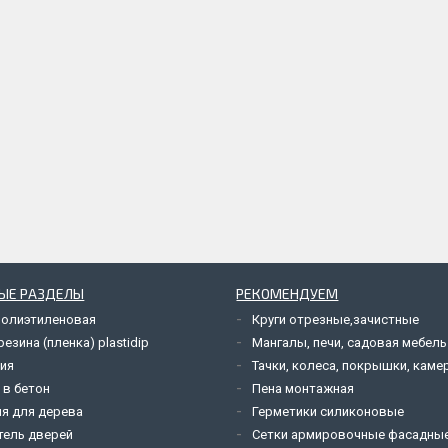
ЫЕ РАЗДЕЛЫ
РЕКОМЕНДУЕМ
полиэтиленовая
Круги отрезные,зачистные
езина (пленка) plastidip
Мангалы, печи, садовая мебель
ия
Тачки, колеса, покрышки, каме
 в бетон
Пена монтажная
я для дерева
Герметики силиконовые
тель дверей
Сетки армировочные фасадны