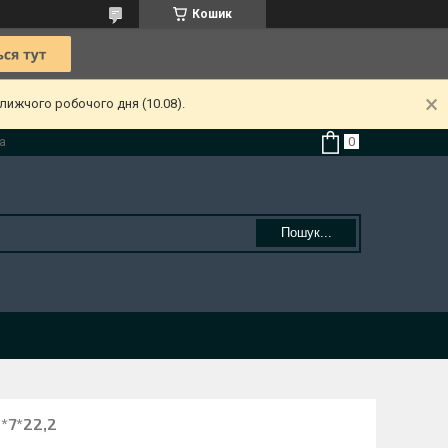
Кошик
лижчого робочого дня (10.08).
а
Пошук...
*7*22,2