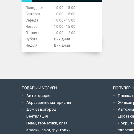
Понеділок
10:00
15:00
Вівторок
10:00
15:00
Середа
10:00
15:00
Четвер
10:00
15:00
Пʼятниця
10:00
12:00
Субота
Вихідний
Неділя
Вихідний
ТОВАРЫ И УСЛУГИ
ПОПУЛЯРН
Автотовары
Пленка 
Абразивные материалы
Жидкая р
Дом,сад,огород
Автохим
Вентиляция
Добавки
Пены, герметики, клея
Покрыти
Краски, лаки, грунтовки
Уплотни