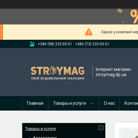
Зараз у компанії н
+380 (98) 232-55-51
+380 (73) 232-55-51
Інтернет магазин
stroymag.dp.ua
Главная
Товары и услуги
О нас
Конта
Товары и услуги
Автотовари