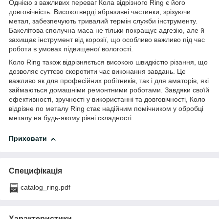
Однією з важливих переваг Кола відрізного Ring є його
довговічність. Високотверді абразивні частинки, зрізуючи
метал, забезпечують тривалий термін служби інструменту.
Бакелітова сполучна маса не тільки покращує адгезію, але й
захищає інструмент від корозії, що особливо важливо під час
роботи в умовах підвищеної вологості.
Коло Ring також відрізняється високою швидкістю різання, що
дозволяє суттєво скоротити час виконання завдань. Це
важливо як для професійних робітників, так і для аматорів, які
займаються домашніми ремонтними роботами. Завдяки своїй
ефективності, зручності у використанні та довговічності, Коло
відрізне по металу Ring стає надійним помічником у обробці
металу на будь-якому рівні складності.
Приховати
Специфікація
catalog_ring.pdf
Характеристики