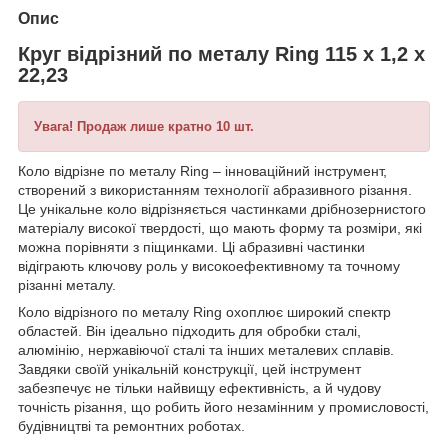
Опис
Круг відрізний по металу Ring 115 x 1,2 x
22,23
Увага! Продаж лише кратно 10 шт.
Коло відрізне по металу Ring – інноваційний інструмент,
створений з використанням технології абразивного різання.
Це унікальне коло відрізняється частинками дрібнозернистого
матеріалу високої твердості, що мають форму та розміри, які
можна порівняти з піщинками. Ці абразивні частинки
відіграють ключову роль у високоефективному та точному
різанні металу.
Коло відрізного по металу Ring охоплює широкий спектр
областей. Він ідеально підходить для обробки сталі,
алюмінію, нержавіючої сталі та інших металевих сплавів.
Завдяки своїй унікальній конструкції, цей інструмент
забезпечує не тільки найвищу ефективність, а й чудову
точність різання, що робить його незамінним у промисловості,
будівництві та ремонтних роботах.