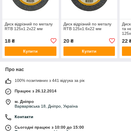
Диск відрізний по металу
Диск відрізний по металу
Диск
RTB 125х1.2х22 мм
RTB 125х1.6х22 мм
та н
125х
18
20
22
₴
₴
Купити
Купити
Про нас
100% позитивних з 441 відгука за рік
Працює з 26.12.2014
м. Дніпро
Варварівська 18, Дніпро, Україна
Контакти
Сьогодні працює з 10:00 до 15:00