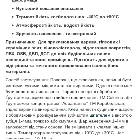
деформації
Нульовий показник сповзання
Термостійкість клейового шва: -40°С до +80°С
Атмосферостійкість, водостійкість
Зручність нанесення - тикситропний
Призначення:
Для приклеювання дерева, гіпсових і
керамічних плит, пінополістиролу, підлогових покриттів,
ПВХ, ОSВ, ДВП, ДСП до всіх будівельних основ
всередині та зовні приміщень. Підходить для підлоги з
підігрівом та точкового приклеювання ізоляційних
матеріалів.
Спосіб застосування:
Поверхні, що склеюються, повинні бути
чистими, сухими, міцними та знежиреними. Одна з основ має
бути вологопоглинальною. Пористі поверхні обробити
Ґрунтовкою акриловою глибоко проникнення ТМ Colorina або
Ґрунтовкою-концентратом ''Aquamarine'' ТМ Корабельная,
згідно варіантів використання.
Клей
нанести суцільним шаром
з обов'язковим розчісуванням зубчастим
шпателем
з висотою
зубця 1-4мм, точково або смугами. Шар нанесення 1-4мм в
заложності від стану основи. Не змішувати з клеями інших
типів. Температура застосування від +10°С до +30°С. Час
корегування - 10-15 хв.