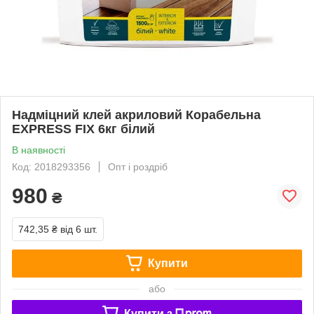
Надміцний клей акриловий Корабельна
EXPRESS FIX 6кг білий
В наявності
Код: 2018293356
Опт і роздріб
980
₴
742,35 ₴
від 6 шт.
Купити
або
Купити з