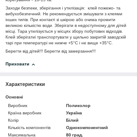
Заходи безпеки, зберігання і утилізація:
клей пожежо- та
вибухобезпечний. Не рекомендується змішувати з клеями
інших типів. При контакті зі шкірою або очима промити
великою кількістю води. Зберігати в недоступному для дітей
місці. Тара утилізується у місцях збору побутових відходів.
Клей зберігатиі транспортувати у щильно закритій заводскій
тарі при температурі не нижче +5°С і не вище +35°С.
Берегти від дітей!!! Берегти від замерзання!!!
Приховати
Характеристики
Основні
Виробник
Поликолор
Країна виробник
Україна
Колір
Білий
Кількість компонентів
Однокомпонентний
Максимальна
80 град.