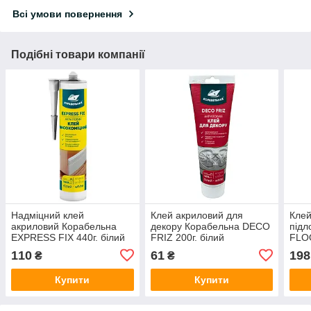
Всі умови повернення
Подібні товари компанії
Надміцний клей
Клей акриловий для
Клей
акриловий Корабельна
декору Корабельна DECO
підл
EXPRESS FIX 440г. білий
FRIZ 200г. білий
FLOO
беж
110
61
198
₴
₴
Купити
Купити