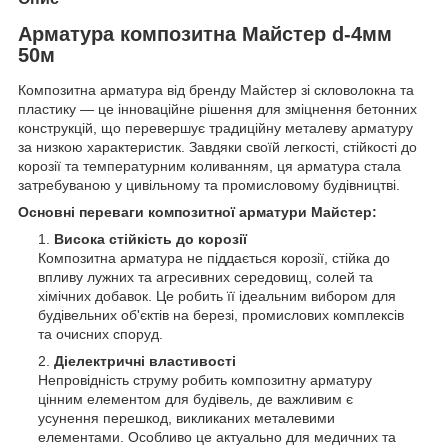
Арматура композитна Майстер d-4мм
50м
Композитна арматура від бренду Майстер зі скловолокна та
пластику — це інноваційне рішення для зміцнення бетонних
конструкцій, що перевершує традиційну металеву арматуру
за низкою характеристик. Завдяки своїй легкості, стійкості до
корозії та температурним коливанням, ця арматура стала
затребуваною у цивільному та промисловому будівництві.
Основні переваги композитної арматури Майстер:
Висока стійкість до корозії
Композитна арматура не піддається корозії, стійка до
впливу лужних та агресивних середовищ, солей та
хімічних добавок. Це робить її ідеальним вибором для
будівельних об'єктів на березі, промислових комплексів
та очисних споруд.
Діелектричні властивості
Непровідність струму робить композитну арматуру
цінним елементом для будівель, де важливим є
усунення перешкод, викликаних металевими
елементами. Особливо це актуально для медичних та