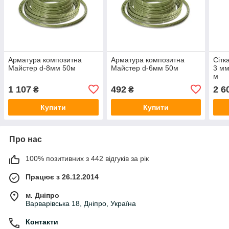
Арматура композитна
Арматура композитна
Сітк
Майстер d-8мм 50м
Майстер d-6мм 50м
3 мм
м
1 107
492
2 6
₴
₴
Купити
Купити
Про нас
100% позитивних з 442 відгуків за рік
Працює з 26.12.2014
м. Дніпро
Варварівська 18, Дніпро, Україна
Контакти