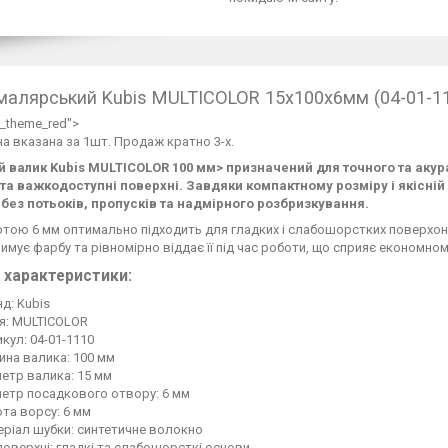
малярський Kubis MULTICOLOR 15x100x6мм (04-01-1
rt_theme_red">
на вказана за 1шт. Продаж кратно 3-х.
 валик Kubis MULTICOLOR 100 мм> призначений для точного та акур
 та важкодоступні поверхні. Завдяки компактному розміру і якісні
 без потьоків, пропусків та надмірного розбризкування.
отою 6 мм оптимально підходить для гладких і слабошорстких поверхо
имує фарбу та рівномірно віддає її під час роботи, що сприяє економно
 характеристики:
д: Kubis
ія: MULTICOLOR
кул: 04-01-1110
ина валика: 100 мм
етр валика: 15 мм
метр посадкового отвору: 6 мм
та ворсу: 6 мм
еріал шубки: синтетичне волокно
поверхні: гладкі та слабошорсткі основи