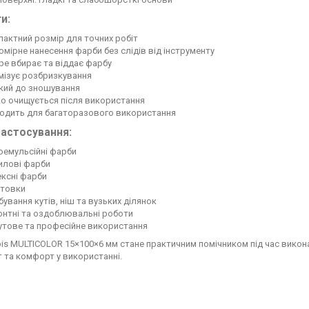
и:
актний розмір для точних робіт
омірне нанесення фарби без слідів від інструменту
е вбирає та віддає фарбу
мізує розбризкування
йкий до зношування
ко очищується після використання
ходить для багаторазового використання
астосування:
оемульсійні фарби
илові фарби
ексні фарби
нтовки
ування кутів, ніш та вузьких ділянок
онтні та оздоблювальні роботи
утове та професійне використання
is MULTICOLOR 15×100×6 мм стане практичним помічником під час викона
 та комфорт у використанні.