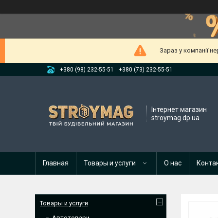
Зараз у компанії н
+380 (98) 232-55-51
+380 (73) 232-55-51
Інтернет магазин
stroymag.dp.ua
Главная
Товары и услуги
О нас
Конта
Товары и услуги
Автотовари