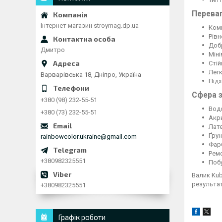
Переваг
Інтернет магазин stroymag.dp.ua
Комп
Рівн
Добр
Дмитро
Міні
Сті
Лег
Варварівська 18, Дніпро, Україна
Під
Сфера з
+380 (98) 232-55-51
Вод
+380 (73) 232-55-51
Акр
Лат
Ґру
rainbowcolor.ukraine@gmail.com
Фарб
Рем
+380982325551
Поб
Валик Kub
результат
+380982325551
Графік роботи