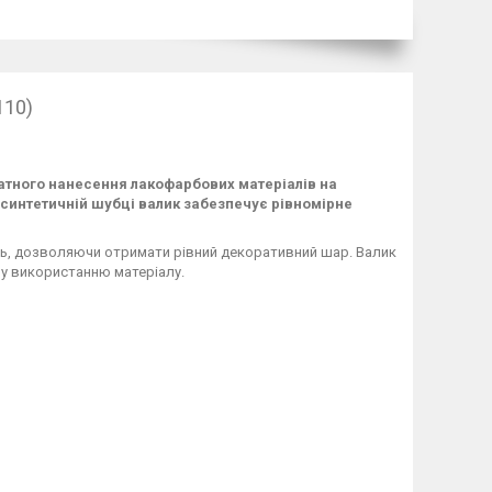
110)
атного нанесення лакофарбових матеріалів на
й синтетичній шубці валик забезпечує рівномірне
нь, дозволяючи отримати рівний декоративний шар. Валик
му використанню матеріалу.