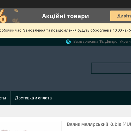
еробочий час. Замовлення та повідомлення будуть оброблені з 10:00 найб
Варварівська 18, Дніпро, Україн
кты
Доставка и оплата
Валик малярський Kubis MUL