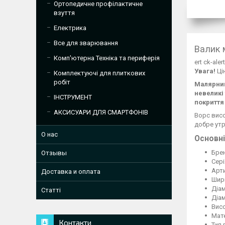
Ортопедичне профілактичне
взуття
Електрика
Все для зварювання
Валик 
Комп'ютерна Техніка та периферія
ert ck-ale
Увага!
Ці
Комплектуючі для плиткових
робіт
Малярний
невеликі
ІНСТРУМЕНТ
покриття
АКСИСУАРИ ДЛЯ СМАРТФОНІВ
Ворс вис
добре утр
О нас
Основні
Брен
Отзывы
Сер
Арти
Доставка и оплата
Шир
Діам
Статті
Діа
Висо
Мат
Контакти
Тип 