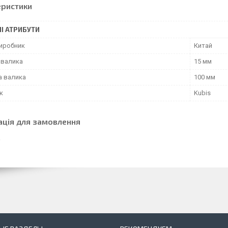
еристики
І АТРИБУТИ
виробник
Китай
 валика
15 мм
 валика
100 мм
к
Kubis
ація для замовлення