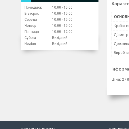
Характ
Понеділок
10:00
15:00
Вівторок
10:00
15:00
ОСНОВН
Середа
10:00
15:00
Четвер
10:00
15:00
Країна 
Пʼятниця
10:00
12:00
Діаметр
Субота
Вихідний
Довжина
Неділя
Вихідний
Виробни
Інформ
Ціна:
27 ₴